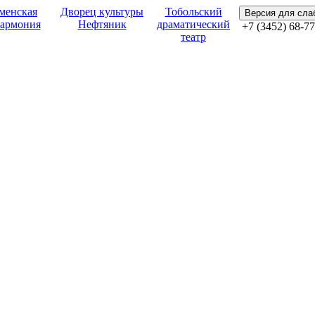
менская
Дворец культуры
Тобольский
Версия для сл
армония
Нефтяник
драматический
+7 (3452) 68-77
театр