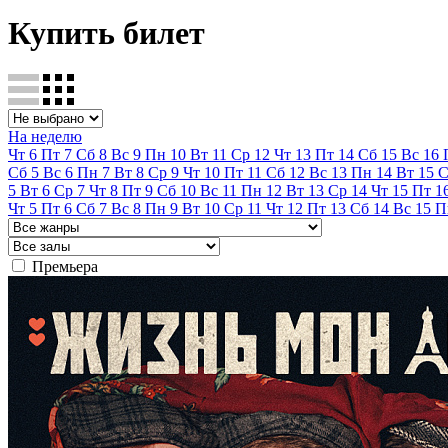
Купить билет
На неделю
Чт
6
Пт
7
Сб
8
Вс
9
Пн
10
Вт
11
Ср
12
Чт
13
Пт
14
Сб
15
Вс
16
Сб
5
Вс
6
Пн
7
Вт
8
Ср
9
Чт
10
Пт
11
Сб
12
Вс
13
Пн
14
Вт
15
С
5
Вт
6
Ср
7
Чт
8
Пт
9
Сб
10
Вс
11
Пн
12
Вт
13
Ср
14
Чт
15
Пт
1
Чт
5
Пт
6
Сб
7
Вс
8
Пн
9
Вт
10
Ср
11
Чт
12
Пт
13
Сб
14
Вс
15
П
Премьера