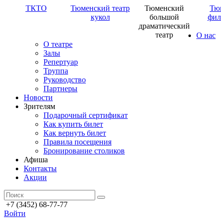
ТКТО
Тюменский театр
Тюменский
Тю
кукол
большой
фил
драматический
театр
О нас
О театре
Залы
Репертуар
Труппа
Руководство
Партнеры
Новости
Зрителям
Подарочный сертификат
Как купить билет
Как вернуть билет
Правила посещения
Бронирование столиков
Афиша
Контакты
Акции
+7 (3452) 68-77-77
Войти