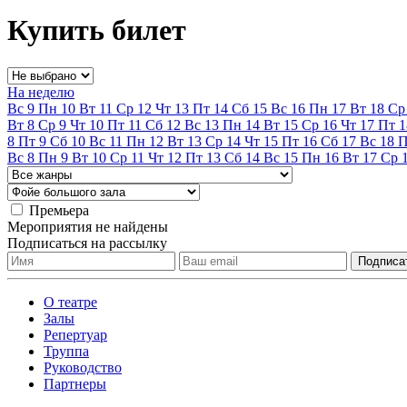
Купить билет
На неделю
Вс
9
Пн
10
Вт
11
Ср
12
Чт
13
Пт
14
Сб
15
Вс
16
Пн
17
Вт
18
Ср
Вт
8
Ср
9
Чт
10
Пт
11
Сб
12
Вс
13
Пн
14
Вт
15
Ср
16
Чт
17
Пт
1
8
Пт
9
Сб
10
Вс
11
Пн
12
Вт
13
Ср
14
Чт
15
Пт
16
Сб
17
Вс
18
Вс
8
Пн
9
Вт
10
Ср
11
Чт
12
Пт
13
Сб
14
Вс
15
Пн
16
Вт
17
Ср
Премьера
Мероприятия не найдены
Подписаться на рассылку
О театре
Залы
Репертуар
Труппа
Руководство
Партнеры