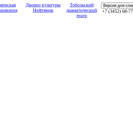
менская
Дворец культуры
Тобольский
Версия для сл
армония
Нефтяник
драматический
+7 (3452) 68-77
театр