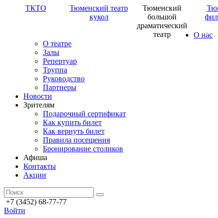
ТКТО
Тюменский театр
Тюменский
Тю
кукол
большой
фил
драматический
театр
О нас
О театре
Залы
Репертуар
Труппа
Руководство
Партнеры
Новости
Зрителям
Подарочный сертификат
Как купить билет
Как вернуть билет
Правила посещения
Бронирование столиков
Афиша
Контакты
Акции
+7 (3452) 68-77-77
Войти