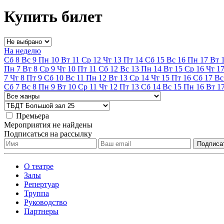
Купить билет
На неделю
Сб
8
Вс
9
Пн
10
Вт
11
Ср
12
Чт
13
Пт
14
Сб
15
Вс
16
Пн
17
Вт
Пн
7
Вт
8
Ср
9
Чт
10
Пт
11
Сб
12
Вс
13
Пн
14
Вт
15
Ср
16
Чт
1
7
Чт
8
Пт
9
Сб
10
Вс
11
Пн
12
Вт
13
Ср
14
Чт
15
Пт
16
Сб
17
Вс
Сб
7
Вс
8
Пн
9
Вт
10
Ср
11
Чт
12
Пт
13
Сб
14
Вс
15
Пн
16
Вт
1
Премьера
Мероприятия не найдены
Подписаться на рассылку
О театре
Залы
Репертуар
Труппа
Руководство
Партнеры