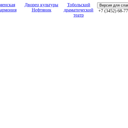
менская
Дворец культуры
Тобольский
Версия для сл
армония
Нефтяник
драматический
+7 (3452) 68-77
театр