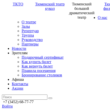
ТКТО
Тюменский театр
Тюменский
Тю
кукол
большой
фил
драматический
театр
О нас
О театре
Залы
Репертуар
Труппа
Руководство
Партнеры
Новости
Зрителям
Подарочный сертификат
Как купить билет
Как вернуть билет
Правила посещения
Бронирование столиков
Афиша
Контакты
Акции
+7 (3452) 68-77-77
Войти