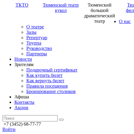
ТКТО
Тюменский театр
Тюменский
Тю
кукол
большой
фил
драматический
театр
О нас
О театре
Залы
Репертуар
Труппа
Руководство
Партнеры
Новости
Зрителям
Подарочный сертификат
Как купить билет
Как вернуть билет
Правила посещения
Бронирование столиков
Афиша
Контакты
Акции
+7 (3452) 68-77-77
Войти