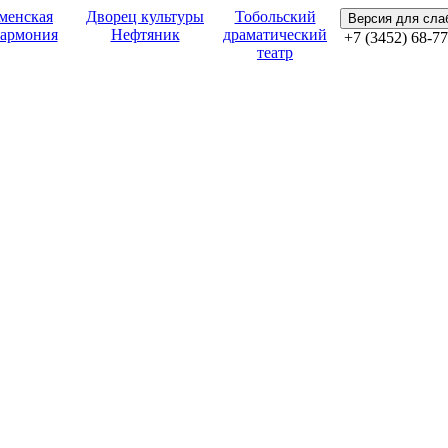
менская
Дворец культуры
Тобольский
Версия для сл
армония
Нефтяник
драматический
+7 (3452) 68-77
театр