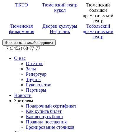
ТКТО
Тюменский театр
Тюменский
кукол
большой
драматический
театр
Тюменская
Дворец культуры
Тобольский
филармония
Нефтяник
драматический
театр
Версия для слабовидящих
+7 (3452) 68-77-77
О нас
О театре
Залы
Репертуар
Труппа
Руководство
Партнеры
Новости
Зрителям
Подарочный сертификат
Как купить билет
Как вернуть билет
Правила посещения
Бронирование столиков