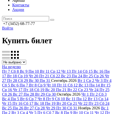
Афиша
Контакты
Акции
+7 (3452) 68-77-77
Войти
Купить билет
На неделю
Пт
7
Сб
8
Вс
9
Пн
10
Вт
11
Ср
12
Чт
13
Пт
14
Сб
15
Вс
16
Пн
17
Вт
18
Ср
19
Чт
20
Пт
21
Сб
22
Вс
23
Пн
24
Вт
25
Ср
26
Чт
27
Пт
28
Сб
29
Вс
30
Пн
31
Сентябрь
2026
Вт
1
Ср
2
Чт
3
Пт
4
Сб
5
Вс
6
Пн
7
Вт
8
Ср
9
Чт
10
Пт
11
Сб
12
Вс
13
Пн
14
Вт
15
Ср
16
Чт
17
Пт
18
Сб
19
Вс
20
Пн
21
Вт
22
Ср
23
Чт
24
Пт
25
Сб
26
Вс
27
Пн
28
Вт
29
Ср
30
Октябрь
2026
Чт
1
Пт
2
Сб
3
Вс
4
Пн
5
Вт
6
Ср
7
Чт
8
Пт
9
Сб
10
Вс
11
Пн
12
Вт
13
Ср
14
Чт
15
Пт
16
Сб
17
Вс
18
Пн
19
Вт
20
Ср
21
Чт
22
Пт
23
Сб
24
Вс
25
Пн
26
Вт
27
Ср
28
Чт
29
Пт
30
Сб
31
Ноябрь
2026
Вс
1
Пн
2
Вт
3
Ср
4
Чт
5
Пт
6
Сб
7
Вс
8
Пн
9
Вт
10
Ср
11
Чт
12
Пт