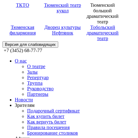
ТКТО
Тюменский театр
Тюменский
кукол
большой
драматический
театр
Тюменская
Дворец культуры
Тобольский
филармония
Нефтяник
драматический
театр
Версия для слабовидящих
+7 (3452) 68-77-77
О нас
О театре
Залы
Репертуар
Труппа
Руководство
Партнеры
Новости
Зрителям
Подарочный сертификат
Как купить билет
Как вернуть билет
Правила посещения
Бронирование столиков