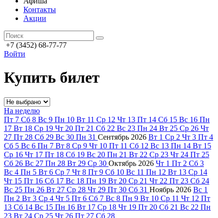
Афиша
Контакты
Акции
+7 (3452) 68-77-77
Войти
Купить билет
На неделю
Пт
7
Сб
8
Вс
9
Пн
10
Вт
11
Ср
12
Чт
13
Пт
14
Сб
15
Вс
16
Пн
17
Вт
18
Ср
19
Чт
20
Пт
21
Сб
22
Вс
23
Пн
24
Вт
25
Ср
26
Чт
27
Пт
28
Сб
29
Вс
30
Пн
31
Сентябрь
2026
Вт
1
Ср
2
Чт
3
Пт
4
Сб
5
Вс
6
Пн
7
Вт
8
Ср
9
Чт
10
Пт
11
Сб
12
Вс
13
Пн
14
Вт
15
Ср
16
Чт
17
Пт
18
Сб
19
Вс
20
Пн
21
Вт
22
Ср
23
Чт
24
Пт
25
Сб
26
Вс
27
Пн
28
Вт
29
Ср
30
Октябрь
2026
Чт
1
Пт
2
Сб
3
Вс
4
Пн
5
Вт
6
Ср
7
Чт
8
Пт
9
Сб
10
Вс
11
Пн
12
Вт
13
Ср
14
Чт
15
Пт
16
Сб
17
Вс
18
Пн
19
Вт
20
Ср
21
Чт
22
Пт
23
Сб
24
Вс
25
Пн
26
Вт
27
Ср
28
Чт
29
Пт
30
Сб
31
Ноябрь
2026
Вс
1
Пн
2
Вт
3
Ср
4
Чт
5
Пт
6
Сб
7
Вс
8
Пн
9
Вт
10
Ср
11
Чт
12
Пт
13
Сб
14
Вс
15
Пн
16
Вт
17
Ср
18
Чт
19
Пт
20
Сб
21
Вс
22
Пн
23
Вт
24
Ср
25
Чт
26
Пт
27
Сб
28