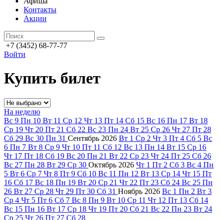
Афиша
Контакты
Акции
+7 (3452) 68-77-77
Войти
Купить билет
На неделю
Вс
9
Пн
10
Вт
11
Ср
12
Чт
13
Пт
14
Сб
15
Вс
16
Пн
17
Вт
18
Ср
19
Чт
20
Пт
21
Сб
22
Вс
23
Пн
24
Вт
25
Ср
26
Чт
27
Пт
28
Сб
29
Вс
30
Пн
31
Сентябрь
2026
Вт
1
Ср
2
Чт
3
Пт
4
Сб
5
Вс
6
Пн
7
Вт
8
Ср
9
Чт
10
Пт
11
Сб
12
Вс
13
Пн
14
Вт
15
Ср
16
Чт
17
Пт
18
Сб
19
Вс
20
Пн
21
Вт
22
Ср
23
Чт
24
Пт
25
Сб
26
Вс
27
Пн
28
Вт
29
Ср
30
Октябрь
2026
Чт
1
Пт
2
Сб
3
Вс
4
Пн
5
Вт
6
Ср
7
Чт
8
Пт
9
Сб
10
Вс
11
Пн
12
Вт
13
Ср
14
Чт
15
Пт
16
Сб
17
Вс
18
Пн
19
Вт
20
Ср
21
Чт
22
Пт
23
Сб
24
Вс
25
Пн
26
Вт
27
Ср
28
Чт
29
Пт
30
Сб
31
Ноябрь
2026
Вс
1
Пн
2
Вт
3
Ср
4
Чт
5
Пт
6
Сб
7
Вс
8
Пн
9
Вт
10
Ср
11
Чт
12
Пт
13
Сб
14
Вс
15
Пн
16
Вт
17
Ср
18
Чт
19
Пт
20
Сб
21
Вс
22
Пн
23
Вт
24
Ср
25
Чт
26
Пт
27
Сб
28