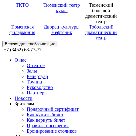
ТКТО
Тюменский театр
Тюменский
кукол
большой
драматический
театр
Тюменская
Дворец культуры
Тобольский
филармония
Нефтяник
драматический
театр
Версия для слабовидящих
+7 (3452) 68-77-77
О нас
О театре
Залы
Репертуар
Труппа
Руководство
Партнеры
Новости
Зрителям
Подарочный сертификат
Как купить билет
Как вернуть билет
Правила посещения
Бронирование столиков