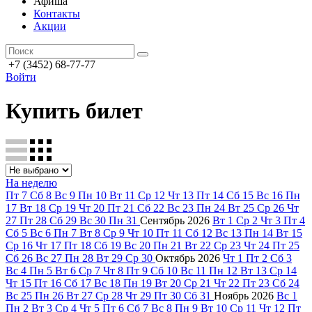
Афиша
Контакты
Акции
+7 (3452) 68-77-77
Войти
Купить билет
На неделю
Пт
7
Сб
8
Вс
9
Пн
10
Вт
11
Ср
12
Чт
13
Пт
14
Сб
15
Вс
16
Пн
17
Вт
18
Ср
19
Чт
20
Пт
21
Сб
22
Вс
23
Пн
24
Вт
25
Ср
26
Чт
27
Пт
28
Сб
29
Вс
30
Пн
31
Сентябрь
2026
Вт
1
Ср
2
Чт
3
Пт
4
Сб
5
Вс
6
Пн
7
Вт
8
Ср
9
Чт
10
Пт
11
Сб
12
Вс
13
Пн
14
Вт
15
Ср
16
Чт
17
Пт
18
Сб
19
Вс
20
Пн
21
Вт
22
Ср
23
Чт
24
Пт
25
Сб
26
Вс
27
Пн
28
Вт
29
Ср
30
Октябрь
2026
Чт
1
Пт
2
Сб
3
Вс
4
Пн
5
Вт
6
Ср
7
Чт
8
Пт
9
Сб
10
Вс
11
Пн
12
Вт
13
Ср
14
Чт
15
Пт
16
Сб
17
Вс
18
Пн
19
Вт
20
Ср
21
Чт
22
Пт
23
Сб
24
Вс
25
Пн
26
Вт
27
Ср
28
Чт
29
Пт
30
Сб
31
Ноябрь
2026
Вс
1
Пн
2
Вт
3
Ср
4
Чт
5
Пт
6
Сб
7
Вс
8
Пн
9
Вт
10
Ср
11
Чт
12
Пт