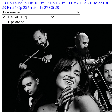
13
Сб
14
Вс
15
Пн
16
Вт
17
Ср
18
Чт
19
Пт
20
Сб
21
Вс
22
Пн
23
Вт
24
Ср
25
Чт
26
Пт
27
Сб
28
Премьера