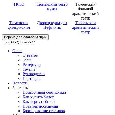
ТКТО
Тюменский театр
Тюменский
кукол
большой
драматический
театр
Тюменская
Дворец культуры
Тобольский
филармония
Нефтяник
драматический
театр
Версия для слабовидящих
+7 (3452) 68-77-77
О нас
О театре
Залы
Репертуар
Труппа
Руководство
Партнеры
Новости
Зрителям
Подарочный сертификат
Как купить билет
Как вернуть билет
Правила посещения
Бронирование столиков