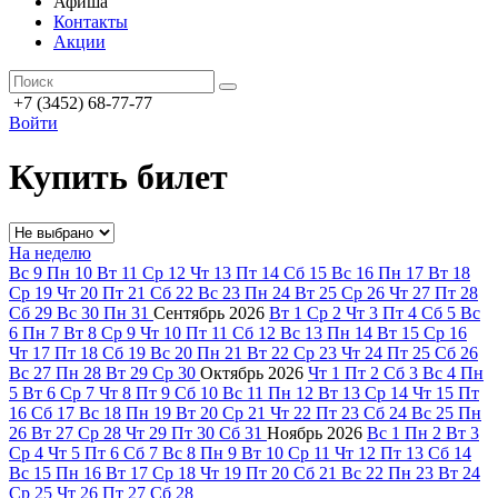
Афиша
Контакты
Акции
+7 (3452) 68-77-77
Войти
Купить билет
На неделю
Вс
9
Пн
10
Вт
11
Ср
12
Чт
13
Пт
14
Сб
15
Вс
16
Пн
17
Вт
18
Ср
19
Чт
20
Пт
21
Сб
22
Вс
23
Пн
24
Вт
25
Ср
26
Чт
27
Пт
28
Сб
29
Вс
30
Пн
31
Сентябрь
2026
Вт
1
Ср
2
Чт
3
Пт
4
Сб
5
Вс
6
Пн
7
Вт
8
Ср
9
Чт
10
Пт
11
Сб
12
Вс
13
Пн
14
Вт
15
Ср
16
Чт
17
Пт
18
Сб
19
Вс
20
Пн
21
Вт
22
Ср
23
Чт
24
Пт
25
Сб
26
Вс
27
Пн
28
Вт
29
Ср
30
Октябрь
2026
Чт
1
Пт
2
Сб
3
Вс
4
Пн
5
Вт
6
Ср
7
Чт
8
Пт
9
Сб
10
Вс
11
Пн
12
Вт
13
Ср
14
Чт
15
Пт
16
Сб
17
Вс
18
Пн
19
Вт
20
Ср
21
Чт
22
Пт
23
Сб
24
Вс
25
Пн
26
Вт
27
Ср
28
Чт
29
Пт
30
Сб
31
Ноябрь
2026
Вс
1
Пн
2
Вт
3
Ср
4
Чт
5
Пт
6
Сб
7
Вс
8
Пн
9
Вт
10
Ср
11
Чт
12
Пт
13
Сб
14
Вс
15
Пн
16
Вт
17
Ср
18
Чт
19
Пт
20
Сб
21
Вс
22
Пн
23
Вт
24
Ср
25
Чт
26
Пт
27
Сб
28