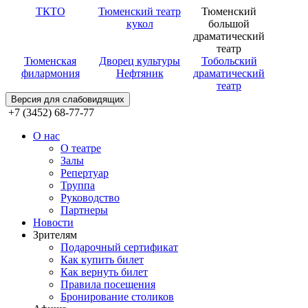
ТКТО
Тюменский театр
Тюменский
кукол
большой
драматический
театр
Тюменская
Дворец культуры
Тобольский
филармония
Нефтяник
драматический
театр
Версия для слабовидящих
+7 (3452) 68-77-77
О нас
О театре
Залы
Репертуар
Труппа
Руководство
Партнеры
Новости
Зрителям
Подарочный сертификат
Как купить билет
Как вернуть билет
Правила посещения
Бронирование столиков