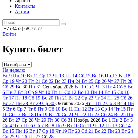
Афиша
Контакты
Акции
+7 (3452) 68-77-77
Войти
Купить билет
На неделю
Вс
9
Пн
10
Вт
11
Ср
12
Чт
13
Пт
14
Сб
15
Вс
16
Пн
17
Вт
18
Ср
19
Чт
20
Пт
21
Сб
22
Вс
23
Пн
24
Вт
25
Ср
26
Чт
27
Пт
28
Сб
29
Вс
30
Пн
31
Сентябрь
2026
Вт
1
Ср
2
Чт
3
Пт
4
Сб
5
Вс
6
Пн
7
Вт
8
Ср
9
Чт
10
Пт
11
Сб
12
Вс
13
Пн
14
Вт
15
Ср
16
Чт
17
Пт
18
Сб
19
Вс
20
Пн
21
Вт
22
Ср
23
Чт
24
Пт
25
Сб
26
Вс
27
Пн
28
Вт
29
Ср
30
Октябрь
2026
Чт
1
Пт
2
Сб
3
Вс
4
Пн
5
Вт
6
Ср
7
Чт
8
Пт
9
Сб
10
Вс
11
Пн
12
Вт
13
Ср
14
Чт
15
Пт
16
Сб
17
Вс
18
Пн
19
Вт
20
Ср
21
Чт
22
Пт
23
Сб
24
Вс
25
Пн
26
Вт
27
Ср
28
Чт
29
Пт
30
Сб
31
Ноябрь
2026
Вс
1
Пн
2
Вт
3
Ср
4
Чт
5
Пт
6
Сб
7
Вс
8
Пн
9
Вт
10
Ср
11
Чт
12
Пт
13
Сб
14
Вс
15
Пн
16
Вт
17
Ср
18
Чт
19
Пт
20
Сб
21
Вс
22
Пн
23
Вт
24
Ср
25
Чт
26
Пт
27
Сб
28