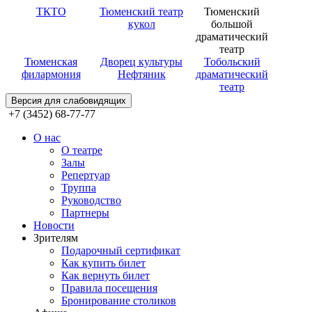
ТКТО
Тюменский театр
Тюменский
кукол
большой
драматический
театр
Тюменская
Дворец культуры
Тобольский
филармония
Нефтяник
драматический
театр
Версия для слабовидящих
+7 (3452) 68-77-77
О нас
О театре
Залы
Репертуар
Труппа
Руководство
Партнеры
Новости
Зрителям
Подарочный сертификат
Как купить билет
Как вернуть билет
Правила посещения
Бронирование столиков