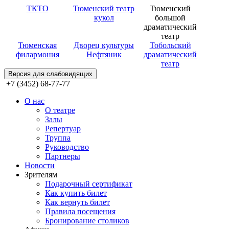
ТКТО
Тюменский театр
Тюменский
кукол
большой
драматический
театр
Тюменская
Дворец культуры
Тобольский
филармония
Нефтяник
драматический
театр
Версия для слабовидящих
+7 (3452) 68-77-77
О нас
О театре
Залы
Репертуар
Труппа
Руководство
Партнеры
Новости
Зрителям
Подарочный сертификат
Как купить билет
Как вернуть билет
Правила посещения
Бронирование столиков