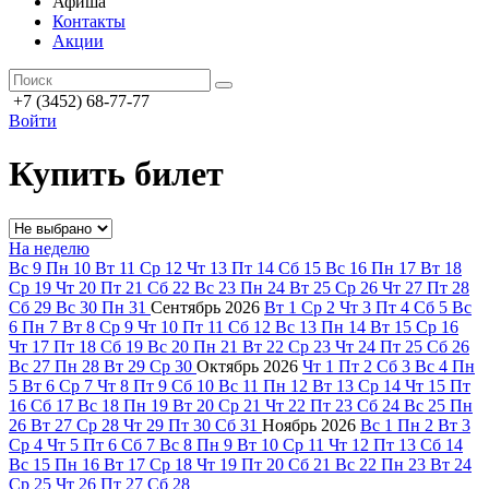
Афиша
Контакты
Акции
+7 (3452) 68-77-77
Войти
Купить билет
На неделю
Вс
9
Пн
10
Вт
11
Ср
12
Чт
13
Пт
14
Сб
15
Вс
16
Пн
17
Вт
18
Ср
19
Чт
20
Пт
21
Сб
22
Вс
23
Пн
24
Вт
25
Ср
26
Чт
27
Пт
28
Сб
29
Вс
30
Пн
31
Сентябрь
2026
Вт
1
Ср
2
Чт
3
Пт
4
Сб
5
Вс
6
Пн
7
Вт
8
Ср
9
Чт
10
Пт
11
Сб
12
Вс
13
Пн
14
Вт
15
Ср
16
Чт
17
Пт
18
Сб
19
Вс
20
Пн
21
Вт
22
Ср
23
Чт
24
Пт
25
Сб
26
Вс
27
Пн
28
Вт
29
Ср
30
Октябрь
2026
Чт
1
Пт
2
Сб
3
Вс
4
Пн
5
Вт
6
Ср
7
Чт
8
Пт
9
Сб
10
Вс
11
Пн
12
Вт
13
Ср
14
Чт
15
Пт
16
Сб
17
Вс
18
Пн
19
Вт
20
Ср
21
Чт
22
Пт
23
Сб
24
Вс
25
Пн
26
Вт
27
Ср
28
Чт
29
Пт
30
Сб
31
Ноябрь
2026
Вс
1
Пн
2
Вт
3
Ср
4
Чт
5
Пт
6
Сб
7
Вс
8
Пн
9
Вт
10
Ср
11
Чт
12
Пт
13
Сб
14
Вс
15
Пн
16
Вт
17
Ср
18
Чт
19
Пт
20
Сб
21
Вс
22
Пн
23
Вт
24
Ср
25
Чт
26
Пт
27
Сб
28