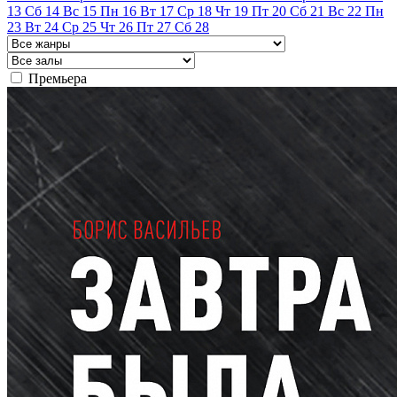
13
Сб
14
Вс
15
Пн
16
Вт
17
Ср
18
Чт
19
Пт
20
Сб
21
Вс
22
Пн
23
Вт
24
Ср
25
Чт
26
Пт
27
Сб
28
Премьера