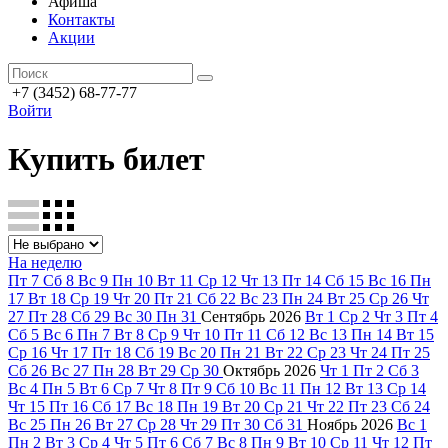
Афиша
Контакты
Акции
+7 (3452) 68-77-77
Войти
Купить билет
На неделю
Пт
7
Сб
8
Вс
9
Пн
10
Вт
11
Ср
12
Чт
13
Пт
14
Сб
15
Вс
16
Пн
17
Вт
18
Ср
19
Чт
20
Пт
21
Сб
22
Вс
23
Пн
24
Вт
25
Ср
26
Чт
27
Пт
28
Сб
29
Вс
30
Пн
31
Сентябрь
2026
Вт
1
Ср
2
Чт
3
Пт
4
Сб
5
Вс
6
Пн
7
Вт
8
Ср
9
Чт
10
Пт
11
Сб
12
Вс
13
Пн
14
Вт
15
Ср
16
Чт
17
Пт
18
Сб
19
Вс
20
Пн
21
Вт
22
Ср
23
Чт
24
Пт
25
Сб
26
Вс
27
Пн
28
Вт
29
Ср
30
Октябрь
2026
Чт
1
Пт
2
Сб
3
Вс
4
Пн
5
Вт
6
Ср
7
Чт
8
Пт
9
Сб
10
Вс
11
Пн
12
Вт
13
Ср
14
Чт
15
Пт
16
Сб
17
Вс
18
Пн
19
Вт
20
Ср
21
Чт
22
Пт
23
Сб
24
Вс
25
Пн
26
Вт
27
Ср
28
Чт
29
Пт
30
Сб
31
Ноябрь
2026
Вс
1
Пн
2
Вт
3
Ср
4
Чт
5
Пт
6
Сб
7
Вс
8
Пн
9
Вт
10
Ср
11
Чт
12
Пт