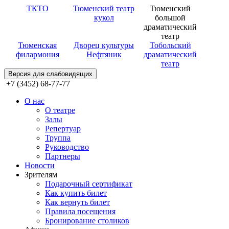
ТКТО
Тюменский театр
Тюменский
кукол
большой
драматический
театр
Тюменская
Дворец культуры
Тобольский
филармония
Нефтяник
драматический
театр
Версия для слабовидящих
+7 (3452) 68-77-77
О нас
О театре
Залы
Репертуар
Труппа
Руководство
Партнеры
Новости
Зрителям
Подарочный сертификат
Как купить билет
Как вернуть билет
Правила посещения
Бронирование столиков