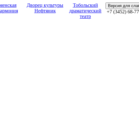
менская
Дворец культуры
Тобольский
Версия для сл
армония
Нефтяник
драматический
+7 (3452) 68-77
театр