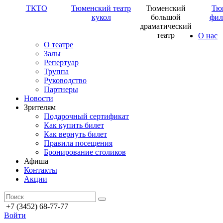
ТКТО
Тюменский театр
Тюменский
Тю
кукол
большой
фил
драматический
театр
О нас
О театре
Залы
Репертуар
Труппа
Руководство
Партнеры
Новости
Зрителям
Подарочный сертификат
Как купить билет
Как вернуть билет
Правила посещения
Бронирование столиков
Афиша
Контакты
Акции
+7 (3452) 68-77-77
Войти