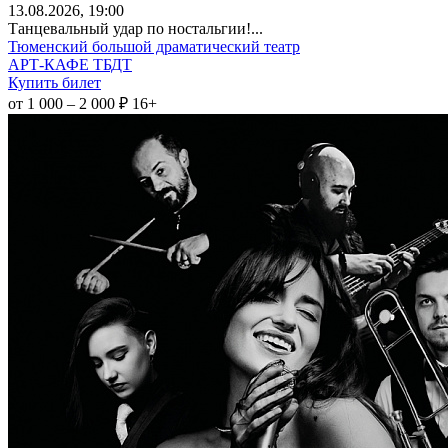
13
.08.2026
, 19:00
Танцевальный удар по ностальгии!...
Тюменский большой драматический театр
АРТ-КАФЕ ТБДТ
Купить билет
от 1 000 – 2 000 ₽
16+