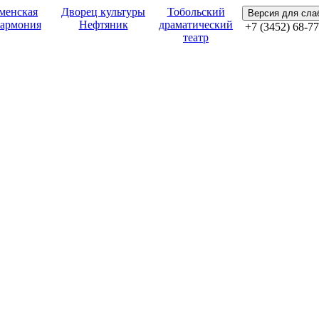
менская
Дворец культуры
Тобольский
Версия для сл
армония
Нефтяник
драматический
+7 (3452) 68-77
театр