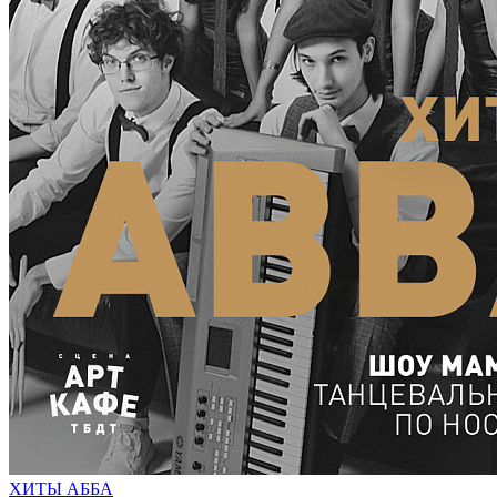
ХИТЫ АББА