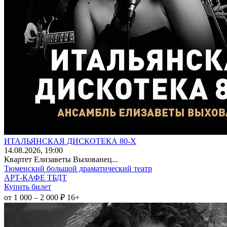
ИТАЛЬЯНСКАЯ ДИСКОТЕКА 80-Х
14
.08.2026
, 19:00
Квартет Елизаветы Выхованец...
Тюменский большой драматический театр
АРТ-КАФЕ ТБДТ
Купить билет
от 1 000 – 2 000 ₽
16+