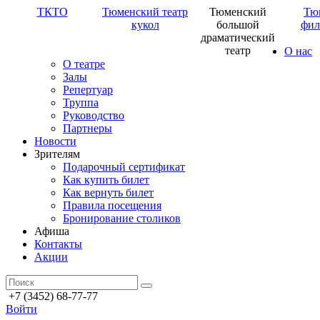
ТКТО
Тюменский театр
Тюменский
Тю
кукол
большой
фил
драматический
театр
О нас
О театре
Залы
Репертуар
Труппа
Руководство
Партнеры
Новости
Зрителям
Подарочный сертификат
Как купить билет
Как вернуть билет
Правила посещения
Бронирование столиков
Афиша
Контакты
Акции
+7 (3452) 68-77-77
Войти