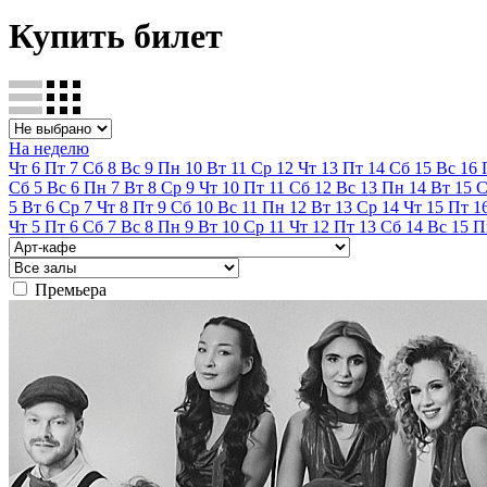
Купить билет
На неделю
Чт
6
Пт
7
Сб
8
Вс
9
Пн
10
Вт
11
Ср
12
Чт
13
Пт
14
Сб
15
Вс
16
Сб
5
Вс
6
Пн
7
Вт
8
Ср
9
Чт
10
Пт
11
Сб
12
Вс
13
Пн
14
Вт
15
С
5
Вт
6
Ср
7
Чт
8
Пт
9
Сб
10
Вс
11
Пн
12
Вт
13
Ср
14
Чт
15
Пт
1
Чт
5
Пт
6
Сб
7
Вс
8
Пн
9
Вт
10
Ср
11
Чт
12
Пт
13
Сб
14
Вс
15
П
Премьера