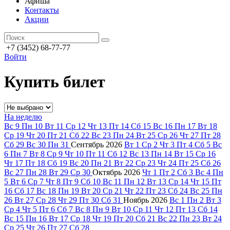
Афиша
Контакты
Акции
+7 (3452) 68-77-77
Войти
Купить билет
На неделю
Вс
9
Пн
10
Вт
11
Ср
12
Чт
13
Пт
14
Сб
15
Вс
16
Пн
17
Вт
18
Ср
19
Чт
20
Пт
21
Сб
22
Вс
23
Пн
24
Вт
25
Ср
26
Чт
27
Пт
28
Сб
29
Вс
30
Пн
31
Сентябрь
2026
Вт
1
Ср
2
Чт
3
Пт
4
Сб
5
Вс
6
Пн
7
Вт
8
Ср
9
Чт
10
Пт
11
Сб
12
Вс
13
Пн
14
Вт
15
Ср
16
Чт
17
Пт
18
Сб
19
Вс
20
Пн
21
Вт
22
Ср
23
Чт
24
Пт
25
Сб
26
Вс
27
Пн
28
Вт
29
Ср
30
Октябрь
2026
Чт
1
Пт
2
Сб
3
Вс
4
Пн
5
Вт
6
Ср
7
Чт
8
Пт
9
Сб
10
Вс
11
Пн
12
Вт
13
Ср
14
Чт
15
Пт
16
Сб
17
Вс
18
Пн
19
Вт
20
Ср
21
Чт
22
Пт
23
Сб
24
Вс
25
Пн
26
Вт
27
Ср
28
Чт
29
Пт
30
Сб
31
Ноябрь
2026
Вс
1
Пн
2
Вт
3
Ср
4
Чт
5
Пт
6
Сб
7
Вс
8
Пн
9
Вт
10
Ср
11
Чт
12
Пт
13
Сб
14
Вс
15
Пн
16
Вт
17
Ср
18
Чт
19
Пт
20
Сб
21
Вс
22
Пн
23
Вт
24
Ср
25
Чт
26
Пт
27
Сб
28