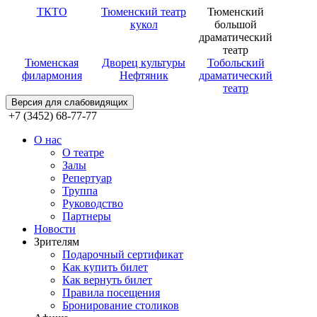
ТКТО
Тюменский театр
Тюменский
кукол
большой
драматический
театр
Тюменская
Дворец культуры
Тобольский
филармония
Нефтяник
драматический
театр
Версия для слабовидящих
+7 (3452) 68-77-77
О нас
О театре
Залы
Репертуар
Труппа
Руководство
Партнеры
Новости
Зрителям
Подарочный сертификат
Как купить билет
Как вернуть билет
Правила посещения
Бронирование столиков