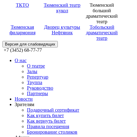
ТКТО
Тюменский театр
Тюменский
кукол
большой
драматический
театр
Тюменская
Дворец культуры
Тобольский
филармония
Нефтяник
драматический
театр
Версия для слабовидящих
+7 (3452) 68-77-77
О нас
О театре
Залы
Репертуар
Труппа
Руководство
Партнеры
Новости
Зрителям
Подарочный сертификат
Как купить билет
Как вернуть билет
Правила посещения
Бронирование столиков