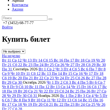
Афиша
Контакты
Акции
+7 (3452) 68-77-77
Войти
Купить билет
На неделю
Вт
11
Ср
12
Чт
13
Пт
14
Сб
15
Вс
16
Пн
17
Вт
18
Ср
19
Чт
20
Пт
21
Сб
22
Вс
23
Пн
24
Вт
25
Ср
26
Чт
27
Пт
28
Сб
29
Вс
30
Пн
31
Сентябрь
2026
Вт
1
Ср
2
Чт
3
Пт
4
Сб
5
Вс
6
Пн
7
Вт
8
Ср
9
Чт
10
Пт
11
Сб
12
Вс
13
Пн
14
Вт
15
Ср
16
Чт
17
Пт
18
Сб
19
Вс
20
Пн
21
Вт
22
Ср
23
Чт
24
Пт
25
Сб
26
Вс
27
Пн
28
Вт
29
Ср
30
Октябрь
2026
Чт
1
Пт
2
Сб
3
Вс
4
Пн
5
Вт
6
Ср
7
Чт
8
Пт
9
Сб
10
Вс
11
Пн
12
Вт
13
Ср
14
Чт
15
Пт
16
Сб
17
Вс
18
Пн
19
Вт
20
Ср
21
Чт
22
Пт
23
Сб
24
Вс
25
Пн
26
Вт
27
Ср
28
Чт
29
Пт
30
Сб
31
Ноябрь
2026
Вс
1
Пн
2
Вт
3
Ср
4
Чт
5
Пт
6
Сб
7
Вс
8
Пн
9
Вт
10
Ср
11
Чт
12
Пт
13
Сб
14
Вс
15
Пн
16
Вт
17
Ср
18
Чт
19
Пт
20
Сб
21
Вс
22
Пн
23
Вт
24
Ср
25
Чт
26
Пт
27
Сб
28