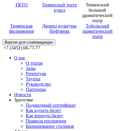
ТКТО
Тюменский театр
Тюменский
кукол
большой
драматический
театр
Тюменская
Дворец культуры
Тобольский
филармония
Нефтяник
драматический
театр
Версия для слабовидящих
+7 (3452) 68-77-77
О нас
О театре
Залы
Репертуар
Труппа
Руководство
Партнеры
Новости
Зрителям
Подарочный сертификат
Как купить билет
Как вернуть билет
Правила посещения
Бронирование столиков