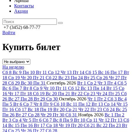
Афиша
Контакты
Акции
+7 (3452) 68-77-77
Войти
Купить билет
На неделю
Сб
8
Вс
9
Пн
10
Вт
11
Ср
12
Чт
13
Пт
14
Сб
15
Вс
16
Пн
17
Вт
18
Ср
19
Чт
20
Пт
21
Сб
22
Вс
23
Пн
24
Вт
25
Ср
26
Чт
27
Пт
28
Сб
29
Вс
30
Пн
31
Сентябрь
2026
Вт
1
Ср
2
Чт
3
Пт
4
Сб
5
Вс
6
Пн
7
Вт
8
Ср
9
Чт
10
Пт
11
Сб
12
Вс
13
Пн
14
Вт
15
Ср
16
Чт
17
Пт
18
Сб
19
Вс
20
Пн
21
Вт
22
Ср
23
Чт
24
Пт
25
Сб
26
Вс
27
Пн
28
Вт
29
Ср
30
Октябрь
2026
Чт
1
Пт
2
Сб
3
Вс
4
Пн
5
Вт
6
Ср
7
Чт
8
Пт
9
Сб
10
Вс
11
Пн
12
Вт
13
Ср
14
Чт
15
Пт
16
Сб
17
Вс
18
Пн
19
Вт
20
Ср
21
Чт
22
Пт
23
Сб
24
Вс
25
Пн
26
Вт
27
Ср
28
Чт
29
Пт
30
Сб
31
Ноябрь
2026
Вс
1
Пн
2
Вт
3
Ср
4
Чт
5
Пт
6
Сб
7
Вс
8
Пн
9
Вт
10
Ср
11
Чт
12
Пт
13
Сб
14
Вс
15
Пн
16
Вт
17
Ср
18
Чт
19
Пт
20
Сб
21
Вс
22
Пн
23
Вт
24
Ср
25
Чт
26
Пт
27
Сб
28