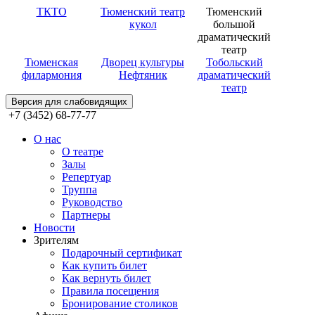
ТКТО
Тюменский театр
Тюменский
кукол
большой
драматический
театр
Тюменская
Дворец культуры
Тобольский
филармония
Нефтяник
драматический
театр
Версия для слабовидящих
+7 (3452) 68-77-77
О нас
О театре
Залы
Репертуар
Труппа
Руководство
Партнеры
Новости
Зрителям
Подарочный сертификат
Как купить билет
Как вернуть билет
Правила посещения
Бронирование столиков