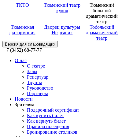
ТКТО
Тюменский театр
Тюменский
кукол
большой
драматический
театр
Тюменская
Дворец культуры
Тобольский
филармония
Нефтяник
драматический
театр
Версия для слабовидящих
+7 (3452) 68-77-77
О нас
О театре
Залы
Репертуар
Труппа
Руководство
Партнеры
Новости
Зрителям
Подарочный сертификат
Как купить билет
Как вернуть билет
Правила посещения
Бронирование столиков