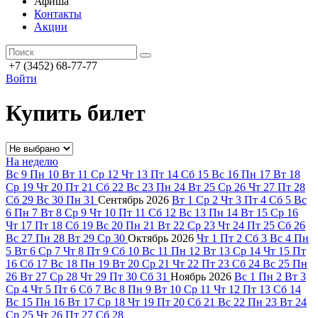
Афиша
Контакты
Акции
+7 (3452) 68-77-77
Войти
Купить билет
На неделю
Вс
9
Пн
10
Вт
11
Ср
12
Чт
13
Пт
14
Сб
15
Вс
16
Пн
17
Вт
18
Ср
19
Чт
20
Пт
21
Сб
22
Вс
23
Пн
24
Вт
25
Ср
26
Чт
27
Пт
28
Сб
29
Вс
30
Пн
31
Сентябрь
2026
Вт
1
Ср
2
Чт
3
Пт
4
Сб
5
Вс
6
Пн
7
Вт
8
Ср
9
Чт
10
Пт
11
Сб
12
Вс
13
Пн
14
Вт
15
Ср
16
Чт
17
Пт
18
Сб
19
Вс
20
Пн
21
Вт
22
Ср
23
Чт
24
Пт
25
Сб
26
Вс
27
Пн
28
Вт
29
Ср
30
Октябрь
2026
Чт
1
Пт
2
Сб
3
Вс
4
Пн
5
Вт
6
Ср
7
Чт
8
Пт
9
Сб
10
Вс
11
Пн
12
Вт
13
Ср
14
Чт
15
Пт
16
Сб
17
Вс
18
Пн
19
Вт
20
Ср
21
Чт
22
Пт
23
Сб
24
Вс
25
Пн
26
Вт
27
Ср
28
Чт
29
Пт
30
Сб
31
Ноябрь
2026
Вс
1
Пн
2
Вт
3
Ср
4
Чт
5
Пт
6
Сб
7
Вс
8
Пн
9
Вт
10
Ср
11
Чт
12
Пт
13
Сб
14
Вс
15
Пн
16
Вт
17
Ср
18
Чт
19
Пт
20
Сб
21
Вс
22
Пн
23
Вт
24
Ср
25
Чт
26
Пт
27
Сб
28