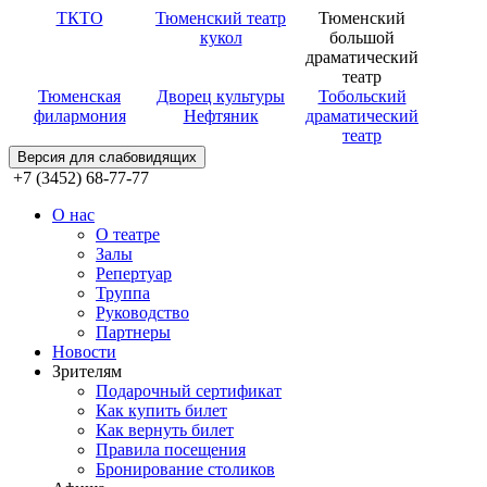
ТКТО
Тюменский театр
Тюменский
кукол
большой
драматический
театр
Тюменская
Дворец культуры
Тобольский
филармония
Нефтяник
драматический
театр
Версия для слабовидящих
+7 (3452) 68-77-77
О нас
О театре
Залы
Репертуар
Труппа
Руководство
Партнеры
Новости
Зрителям
Подарочный сертификат
Как купить билет
Как вернуть билет
Правила посещения
Бронирование столиков