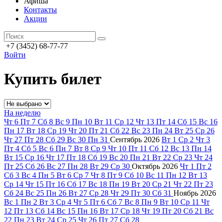
Афиша
Контакты
Акции
+7 (3452) 68-77-77
Войти
Купить билет
На неделю
Чт
6
Пт
7
Сб
8
Вс
9
Пн
10
Вт
11
Ср
12
Чт
13
Пт
14
Сб
15
Вс
16
Пн
17
Вт
18
Ср
19
Чт
20
Пт
21
Сб
22
Вс
23
Пн
24
Вт
25
Ср
26
Чт
27
Пт
28
Сб
29
Вс
30
Пн
31
Сентябрь
2026
Вт
1
Ср
2
Чт
3
Пт
4
Сб
5
Вс
6
Пн
7
Вт
8
Ср
9
Чт
10
Пт
11
Сб
12
Вс
13
Пн
14
Вт
15
Ср
16
Чт
17
Пт
18
Сб
19
Вс
20
Пн
21
Вт
22
Ср
23
Чт
24
Пт
25
Сб
26
Вс
27
Пн
28
Вт
29
Ср
30
Октябрь
2026
Чт
1
Пт
2
Сб
3
Вс
4
Пн
5
Вт
6
Ср
7
Чт
8
Пт
9
Сб
10
Вс
11
Пн
12
Вт
13
Ср
14
Чт
15
Пт
16
Сб
17
Вс
18
Пн
19
Вт
20
Ср
21
Чт
22
Пт
23
Сб
24
Вс
25
Пн
26
Вт
27
Ср
28
Чт
29
Пт
30
Сб
31
Ноябрь
2026
Вс
1
Пн
2
Вт
3
Ср
4
Чт
5
Пт
6
Сб
7
Вс
8
Пн
9
Вт
10
Ср
11
Чт
12
Пт
13
Сб
14
Вс
15
Пн
16
Вт
17
Ср
18
Чт
19
Пт
20
Сб
21
Вс
22
Пн
23
Вт
24
Ср
25
Чт
26
Пт
27
Сб
28