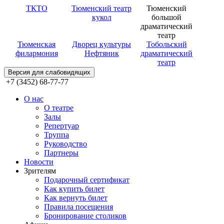
ТКТО
Тюменский театр
Тюменский
кукол
большой
драматический
театр
Тюменская
Дворец культуры
Тобольский
филармония
Нефтяник
драматический
театр
Версия для слабовидящих
+7 (3452) 68-77-77
О нас
О театре
Залы
Репертуар
Труппа
Руководство
Партнеры
Новости
Зрителям
Подарочный сертификат
Как купить билет
Как вернуть билет
Правила посещения
Бронирование столиков