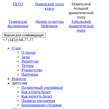
ТКТО
Тюменский театр
Тюменский
кукол
большой
драматический
театр
Тюменская
Дворец культуры
Тобольский
филармония
Нефтяник
драматический
театр
Версия для слабовидящих
+7 (3452) 68-77-77
О нас
О театре
Залы
Репертуар
Труппа
Руководство
Партнеры
Новости
Зрителям
Подарочный сертификат
Как купить билет
Как вернуть билет
Правила посещения
Бронирование столиков