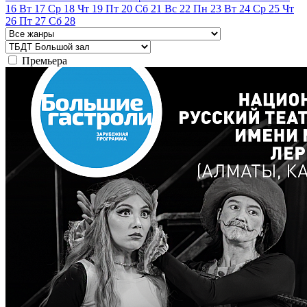
16
Вт
17
Ср
18
Чт
19
Пт
20
Сб
21
Вс
22
Пн
23
Вт
24
Ср
25
Чт
26
Пт
27
Сб
28
Премьера