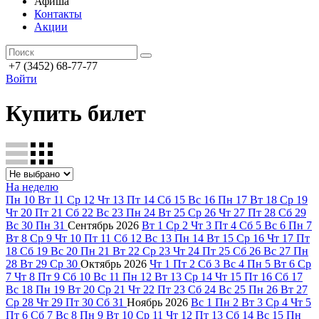
Афиша
Контакты
Акции
+7 (3452) 68-77-77
Войти
Купить билет
На неделю
Пн
10
Вт
11
Ср
12
Чт
13
Пт
14
Сб
15
Вс
16
Пн
17
Вт
18
Ср
19
Чт
20
Пт
21
Сб
22
Вс
23
Пн
24
Вт
25
Ср
26
Чт
27
Пт
28
Сб
29
Вс
30
Пн
31
Сентябрь
2026
Вт
1
Ср
2
Чт
3
Пт
4
Сб
5
Вс
6
Пн
7
Вт
8
Ср
9
Чт
10
Пт
11
Сб
12
Вс
13
Пн
14
Вт
15
Ср
16
Чт
17
Пт
18
Сб
19
Вс
20
Пн
21
Вт
22
Ср
23
Чт
24
Пт
25
Сб
26
Вс
27
Пн
28
Вт
29
Ср
30
Октябрь
2026
Чт
1
Пт
2
Сб
3
Вс
4
Пн
5
Вт
6
Ср
7
Чт
8
Пт
9
Сб
10
Вс
11
Пн
12
Вт
13
Ср
14
Чт
15
Пт
16
Сб
17
Вс
18
Пн
19
Вт
20
Ср
21
Чт
22
Пт
23
Сб
24
Вс
25
Пн
26
Вт
27
Ср
28
Чт
29
Пт
30
Сб
31
Ноябрь
2026
Вс
1
Пн
2
Вт
3
Ср
4
Чт
5
Пт
6
Сб
7
Вс
8
Пн
9
Вт
10
Ср
11
Чт
12
Пт
13
Сб
14
Вс
15
Пн