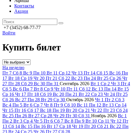
Афиша
Контакты
Акции
+7 (3452) 68-77-77
Войти
Купить билет
На неделю
Пт
7
Сб
8
Вс
9
Пн
10
Вт
11
Ср
12
Чт
13
Пт
14
Сб
15
Вс
16
Пн
17
Вт
18
Ср
19
Чт
20
Пт
21
Сб
22
Вс
23
Пн
24
Вт
25
Ср
26
Чт
27
Пт
28
Сб
29
Вс
30
Пн
31
Сентябрь
2026
Вт
1
Ср
2
Чт
3
Пт
4
Сб
5
Вс
6
Пн
7
Вт
8
Ср
9
Чт
10
Пт
11
Сб
12
Вс
13
Пн
14
Вт
15
Ср
16
Чт
17
Пт
18
Сб
19
Вс
20
Пн
21
Вт
22
Ср
23
Чт
24
Пт
25
Сб
26
Вс
27
Пн
28
Вт
29
Ср
30
Октябрь
2026
Чт
1
Пт
2
Сб
3
Вс
4
Пн
5
Вт
6
Ср
7
Чт
8
Пт
9
Сб
10
Вс
11
Пн
12
Вт
13
Ср
14
Чт
15
Пт
16
Сб
17
Вс
18
Пн
19
Вт
20
Ср
21
Чт
22
Пт
23
Сб
24
Вс
25
Пн
26
Вт
27
Ср
28
Чт
29
Пт
30
Сб
31
Ноябрь
2026
Вс
1
Пн
2
Вт
3
Ср
4
Чт
5
Пт
6
Сб
7
Вс
8
Пн
9
Вт
10
Ср
11
Чт
12
Пт
13
Сб
14
Вс
15
Пн
16
Вт
17
Ср
18
Чт
19
Пт
20
Сб
21
Вс
22
Пн
23
Вт
24
Ср
25
Чт
26
Пт
27
Сб
28