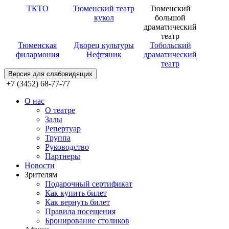
ТКТО
Тюменский театр
Тюменский
кукол
большой
драматический
театр
Тюменская
Дворец культуры
Тобольский
филармония
Нефтяник
драматический
театр
Версия для слабовидящих
+7 (3452) 68-77-77
О нас
О театре
Залы
Репертуар
Труппа
Руководство
Партнеры
Новости
Зрителям
Подарочный сертификат
Как купить билет
Как вернуть билет
Правила посещения
Бронирование столиков