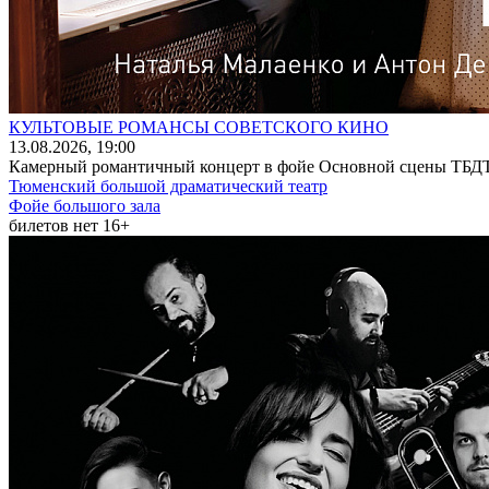
КУЛЬТОВЫЕ РОМАНСЫ СОВЕТСКОГО КИНО
13
.08.2026
, 19:00
Камерный романтичный концерт в фойе Основной сцены ТБДТ (
Тюменский большой драматический театр
Фойе большого зала
билетов нет
16+