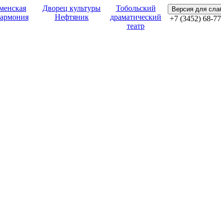
менская
Дворец культуры
Тобольский
Версия для сл
армония
Нефтяник
драматический
+7 (3452) 68-77
театр