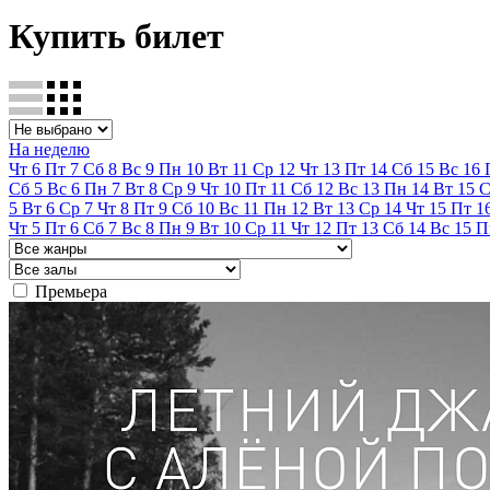
Купить билет
На неделю
Чт
6
Пт
7
Сб
8
Вс
9
Пн
10
Вт
11
Ср
12
Чт
13
Пт
14
Сб
15
Вс
16
Сб
5
Вс
6
Пн
7
Вт
8
Ср
9
Чт
10
Пт
11
Сб
12
Вс
13
Пн
14
Вт
15
С
5
Вт
6
Ср
7
Чт
8
Пт
9
Сб
10
Вс
11
Пн
12
Вт
13
Ср
14
Чт
15
Пт
1
Чт
5
Пт
6
Сб
7
Вс
8
Пн
9
Вт
10
Ср
11
Чт
12
Пт
13
Сб
14
Вс
15
П
Премьера