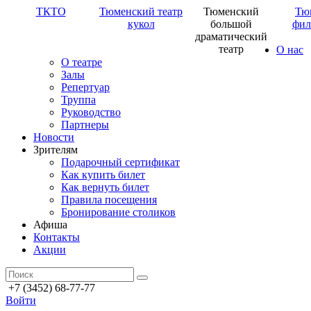
ТКТО
Тюменский театр
Тюменский
Тю
кукол
большой
фил
драматический
театр
О нас
О театре
Залы
Репертуар
Труппа
Руководство
Партнеры
Новости
Зрителям
Подарочный сертификат
Как купить билет
Как вернуть билет
Правила посещения
Бронирование столиков
Афиша
Контакты
Акции
+7 (3452) 68-77-77
Войти