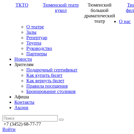
ТКТО
Тюменский театр
Тюменский
Тю
кукол
большой
фил
драматический
театр
О нас
О театре
Залы
Репертуар
Труппа
Руководство
Партнеры
Новости
Зрителям
Подарочный сертификат
Как купить билет
Как вернуть билет
Правила посещения
Бронирование столиков
Афиша
Контакты
Акции
+7 (3452) 68-77-77
Войти