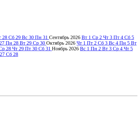
т
28
Сб
29
Вс
30
Пн
31
Сентябрь
2026
Вт
1
Ср
2
Чт
3
Пт
4
Сб
5
27
Пн
28
Вт
29
Ср
30
Октябрь
2026
Чт
1
Пт
2
Сб
3
Вс
4
Пн
5
Вт
Ср
28
Чт
29
Пт
30
Сб
31
Ноябрь
2026
Вс
1
Пн
2
Вт
3
Ср
4
Чт
5
27
Сб
28