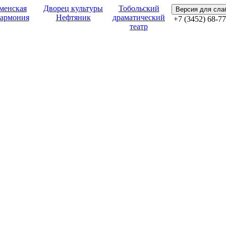
менская
Дворец культуры
Тобольский
Версия для сл
армония
Нефтяник
драматический
+7 (3452) 68-77
театр