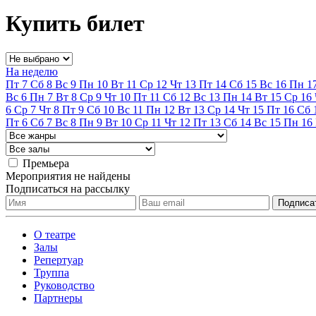
Купить билет
На неделю
Пт
7
Сб
8
Вс
9
Пн
10
Вт
11
Ср
12
Чт
13
Пт
14
Сб
15
Вс
16
Пн
1
Вс
6
Пн
7
Вт
8
Ср
9
Чт
10
Пт
11
Сб
12
Вс
13
Пн
14
Вт
15
Ср
16
6
Ср
7
Чт
8
Пт
9
Сб
10
Вс
11
Пн
12
Вт
13
Ср
14
Чт
15
Пт
16
Сб
Пт
6
Сб
7
Вс
8
Пн
9
Вт
10
Ср
11
Чт
12
Пт
13
Сб
14
Вс
15
Пн
16
Премьера
Мероприятия не найдены
Подписаться на рассылку
О театре
Залы
Репертуар
Труппа
Руководство
Партнеры