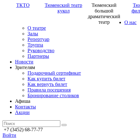
ТКТО
Тюменский театр
Тюменский
Тю
кукол
большой
фил
драматический
театр
О нас
О театре
Залы
Репертуар
Труппа
Руководство
Партнеры
Новости
Зрителям
Подарочный сертификат
Как купить билет
Как вернуть билет
Правила посещения
Бронирование столиков
Афиша
Контакты
Акции
+7 (3452) 68-77-77
Войти