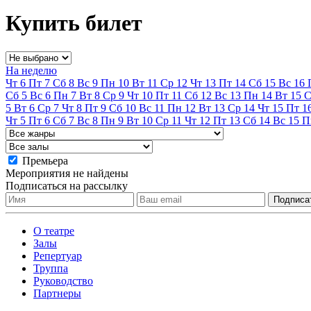
Купить билет
На неделю
Чт
6
Пт
7
Сб
8
Вс
9
Пн
10
Вт
11
Ср
12
Чт
13
Пт
14
Сб
15
Вс
16
Сб
5
Вс
6
Пн
7
Вт
8
Ср
9
Чт
10
Пт
11
Сб
12
Вс
13
Пн
14
Вт
15
С
5
Вт
6
Ср
7
Чт
8
Пт
9
Сб
10
Вс
11
Пн
12
Вт
13
Ср
14
Чт
15
Пт
1
Чт
5
Пт
6
Сб
7
Вс
8
Пн
9
Вт
10
Ср
11
Чт
12
Пт
13
Сб
14
Вс
15
П
Премьера
Мероприятия не найдены
Подписаться на рассылку
О театре
Залы
Репертуар
Труппа
Руководство
Партнеры