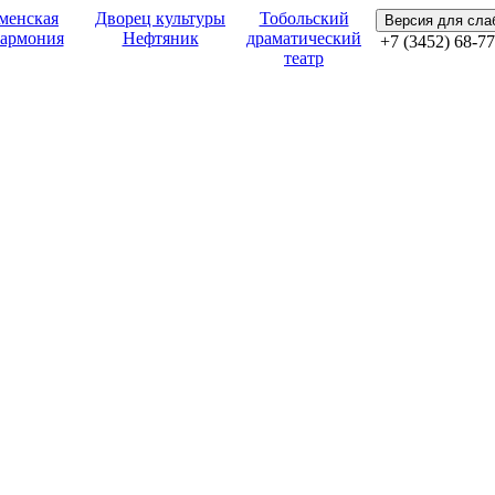
менская
Дворец культуры
Тобольский
Версия для сл
армония
Нефтяник
драматический
+7 (3452) 68-77
театр