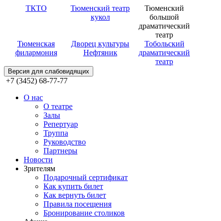
ТКТО
Тюменский театр
Тюменский
кукол
большой
драматический
театр
Тюменская
Дворец культуры
Тобольский
филармония
Нефтяник
драматический
театр
Версия для слабовидящих
+7 (3452) 68-77-77
О нас
О театре
Залы
Репертуар
Труппа
Руководство
Партнеры
Новости
Зрителям
Подарочный сертификат
Как купить билет
Как вернуть билет
Правила посещения
Бронирование столиков