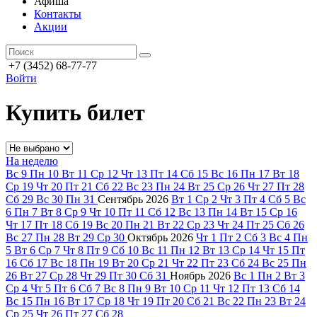
Афиша
Контакты
Акции
+7 (3452) 68-77-77
Войти
Купить билет
На неделю
Вс
9
Пн
10
Вт
11
Ср
12
Чт
13
Пт
14
Сб
15
Вс
16
Пн
17
Вт
18
Ср
19
Чт
20
Пт
21
Сб
22
Вс
23
Пн
24
Вт
25
Ср
26
Чт
27
Пт
28
Сб
29
Вс
30
Пн
31
Сентябрь
2026
Вт
1
Ср
2
Чт
3
Пт
4
Сб
5
Вс
6
Пн
7
Вт
8
Ср
9
Чт
10
Пт
11
Сб
12
Вс
13
Пн
14
Вт
15
Ср
16
Чт
17
Пт
18
Сб
19
Вс
20
Пн
21
Вт
22
Ср
23
Чт
24
Пт
25
Сб
26
Вс
27
Пн
28
Вт
29
Ср
30
Октябрь
2026
Чт
1
Пт
2
Сб
3
Вс
4
Пн
5
Вт
6
Ср
7
Чт
8
Пт
9
Сб
10
Вс
11
Пн
12
Вт
13
Ср
14
Чт
15
Пт
16
Сб
17
Вс
18
Пн
19
Вт
20
Ср
21
Чт
22
Пт
23
Сб
24
Вс
25
Пн
26
Вт
27
Ср
28
Чт
29
Пт
30
Сб
31
Ноябрь
2026
Вс
1
Пн
2
Вт
3
Ср
4
Чт
5
Пт
6
Сб
7
Вс
8
Пн
9
Вт
10
Ср
11
Чт
12
Пт
13
Сб
14
Вс
15
Пн
16
Вт
17
Ср
18
Чт
19
Пт
20
Сб
21
Вс
22
Пн
23
Вт
24
Ср
25
Чт
26
Пт
27
Сб
28