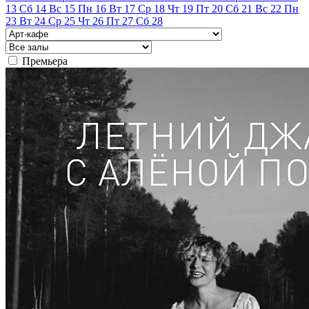
13
Сб
14
Вс
15
Пн
16
Вт
17
Ср
18
Чт
19
Пт
20
Сб
21
Вс
22
Пн
23
Вт
24
Ср
25
Чт
26
Пт
27
Сб
28
Премьера