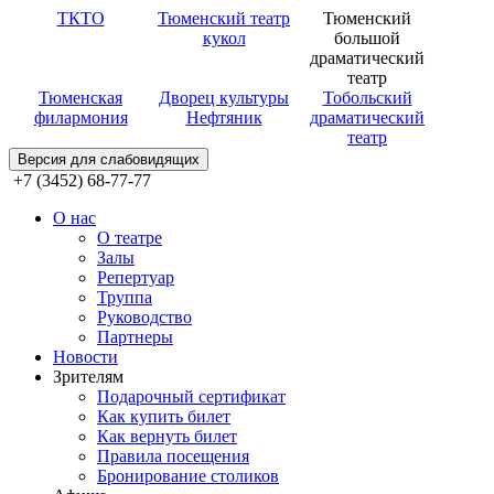
ТКТО
Тюменский театр
Тюменский
кукол
большой
драматический
театр
Тюменская
Дворец культуры
Тобольский
филармония
Нефтяник
драматический
театр
Версия для слабовидящих
+7 (3452) 68-77-77
О нас
О театре
Залы
Репертуар
Труппа
Руководство
Партнеры
Новости
Зрителям
Подарочный сертификат
Как купить билет
Как вернуть билет
Правила посещения
Бронирование столиков