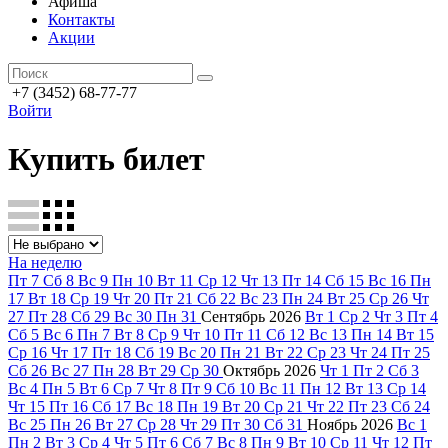
Афиша
Контакты
Акции
+7 (3452) 68-77-77
Войти
Купить билет
На неделю
Пт
7
Сб
8
Вс
9
Пн
10
Вт
11
Ср
12
Чт
13
Пт
14
Сб
15
Вс
16
Пн
17
Вт
18
Ср
19
Чт
20
Пт
21
Сб
22
Вс
23
Пн
24
Вт
25
Ср
26
Чт
27
Пт
28
Сб
29
Вс
30
Пн
31
Сентябрь
2026
Вт
1
Ср
2
Чт
3
Пт
4
Сб
5
Вс
6
Пн
7
Вт
8
Ср
9
Чт
10
Пт
11
Сб
12
Вс
13
Пн
14
Вт
15
Ср
16
Чт
17
Пт
18
Сб
19
Вс
20
Пн
21
Вт
22
Ср
23
Чт
24
Пт
25
Сб
26
Вс
27
Пн
28
Вт
29
Ср
30
Октябрь
2026
Чт
1
Пт
2
Сб
3
Вс
4
Пн
5
Вт
6
Ср
7
Чт
8
Пт
9
Сб
10
Вс
11
Пн
12
Вт
13
Ср
14
Чт
15
Пт
16
Сб
17
Вс
18
Пн
19
Вт
20
Ср
21
Чт
22
Пт
23
Сб
24
Вс
25
Пн
26
Вт
27
Ср
28
Чт
29
Пт
30
Сб
31
Ноябрь
2026
Вс
1
Пн
2
Вт
3
Ср
4
Чт
5
Пт
6
Сб
7
Вс
8
Пн
9
Вт
10
Ср
11
Чт
12
Пт