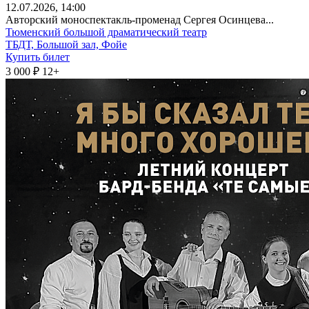
12
.07.2026
, 14:00
Авторский моноспектакль-променад Сергея Осинцева...
Тюменский большой драматический театр
ТБДТ, Большой зал, Фойе
Купить билет
3 000 ₽
12+