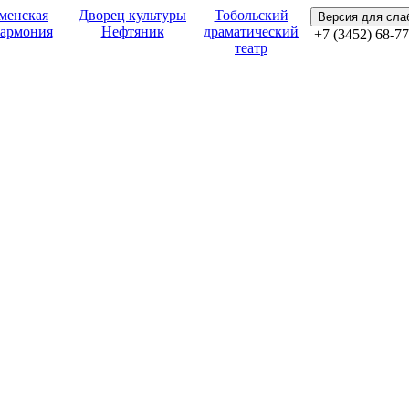
менская
Дворец культуры
Тобольский
Версия для сл
армония
Нефтяник
драматический
+7 (3452) 68-77
театр