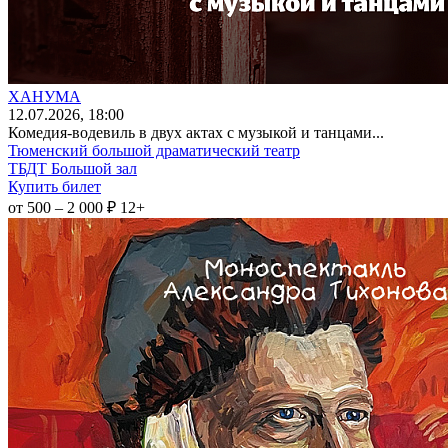
ХАНУМА
12
.07.2026
, 18:00
Комедия-водевиль в двух актах с музыкой и танцами...
Тюменский большой драматический театр
ТБДТ Большой зал
Купить билет
от 500 – 2 000 ₽
12+