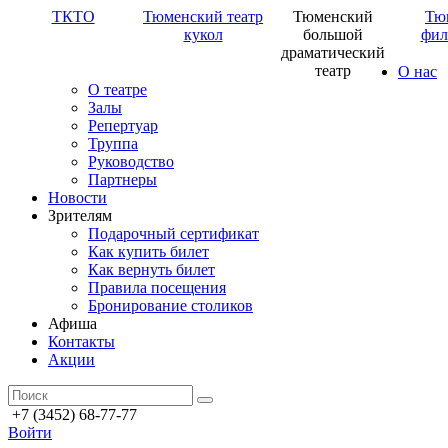
ТКТО
Тюменский театр
Тюменский
Тю
кукол
большой
фил
драматический
театр
О нас
О театре
Залы
Репертуар
Труппа
Руководство
Партнеры
Новости
Зрителям
Подарочный сертификат
Как купить билет
Как вернуть билет
Правила посещения
Бронирование столиков
Афиша
Контакты
Акции
+7 (3452) 68-77-77
Войти