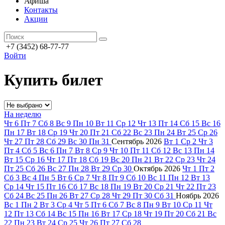
Афиша
Контакты
Акции
+7 (3452) 68-77-77
Войти
Купить билет
На неделю
Чт
6
Пт
7
Сб
8
Вс
9
Пн
10
Вт
11
Ср
12
Чт
13
Пт
14
Сб
15
Вс
16
Пн
17
Вт
18
Ср
19
Чт
20
Пт
21
Сб
22
Вс
23
Пн
24
Вт
25
Ср
26
Чт
27
Пт
28
Сб
29
Вс
30
Пн
31
Сентябрь
2026
Вт
1
Ср
2
Чт
3
Пт
4
Сб
5
Вс
6
Пн
7
Вт
8
Ср
9
Чт
10
Пт
11
Сб
12
Вс
13
Пн
14
Вт
15
Ср
16
Чт
17
Пт
18
Сб
19
Вс
20
Пн
21
Вт
22
Ср
23
Чт
24
Пт
25
Сб
26
Вс
27
Пн
28
Вт
29
Ср
30
Октябрь
2026
Чт
1
Пт
2
Сб
3
Вс
4
Пн
5
Вт
6
Ср
7
Чт
8
Пт
9
Сб
10
Вс
11
Пн
12
Вт
13
Ср
14
Чт
15
Пт
16
Сб
17
Вс
18
Пн
19
Вт
20
Ср
21
Чт
22
Пт
23
Сб
24
Вс
25
Пн
26
Вт
27
Ср
28
Чт
29
Пт
30
Сб
31
Ноябрь
2026
Вс
1
Пн
2
Вт
3
Ср
4
Чт
5
Пт
6
Сб
7
Вс
8
Пн
9
Вт
10
Ср
11
Чт
12
Пт
13
Сб
14
Вс
15
Пн
16
Вт
17
Ср
18
Чт
19
Пт
20
Сб
21
Вс
22
Пн
23
Вт
24
Ср
25
Чт
26
Пт
27
Сб
28