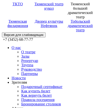
ТКТО
Тюменский театр
Тюменский
кукол
большой
драматический
театр
Тюменская
Дворец культуры
Тобольский
филармония
Нефтяник
драматический
театр
Версия для слабовидящих
+7 (3452) 68-77-77
О нас
О театре
Залы
Репертуар
Труппа
Руководство
Партнеры
Новости
Зрителям
Подарочный сертификат
Как купить билет
Как вернуть билет
Правила посещения
Бронирование столиков