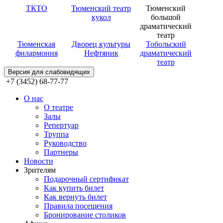
ТКТО
Тюменский театр
Тюменский
кукол
большой
драматический
театр
Тюменская
Дворец культуры
Тобольский
филармония
Нефтяник
драматический
театр
Версия для слабовидящих
+7 (3452) 68-77-77
О нас
О театре
Залы
Репертуар
Труппа
Руководство
Партнеры
Новости
Зрителям
Подарочный сертификат
Как купить билет
Как вернуть билет
Правила посещения
Бронирование столиков