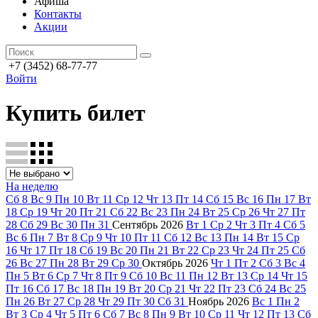
Афиша
Контакты
Акции
+7 (3452) 68-77-77
Войти
Купить билет
На неделю
Сб
8
Вс
9
Пн
10
Вт
11
Ср
12
Чт
13
Пт
14
Сб
15
Вс
16
Пн
17
Вт
18
Ср
19
Чт
20
Пт
21
Сб
22
Вс
23
Пн
24
Вт
25
Ср
26
Чт
27
Пт
28
Сб
29
Вс
30
Пн
31
Сентябрь
2026
Вт
1
Ср
2
Чт
3
Пт
4
Сб
5
Вс
6
Пн
7
Вт
8
Ср
9
Чт
10
Пт
11
Сб
12
Вс
13
Пн
14
Вт
15
Ср
16
Чт
17
Пт
18
Сб
19
Вс
20
Пн
21
Вт
22
Ср
23
Чт
24
Пт
25
Сб
26
Вс
27
Пн
28
Вт
29
Ср
30
Октябрь
2026
Чт
1
Пт
2
Сб
3
Вс
4
Пн
5
Вт
6
Ср
7
Чт
8
Пт
9
Сб
10
Вс
11
Пн
12
Вт
13
Ср
14
Чт
15
Пт
16
Сб
17
Вс
18
Пн
19
Вт
20
Ср
21
Чт
22
Пт
23
Сб
24
Вс
25
Пн
26
Вт
27
Ср
28
Чт
29
Пт
30
Сб
31
Ноябрь
2026
Вс
1
Пн
2
Вт
3
Ср
4
Чт
5
Пт
6
Сб
7
Вс
8
Пн
9
Вт
10
Ср
11
Чт
12
Пт
13
Сб