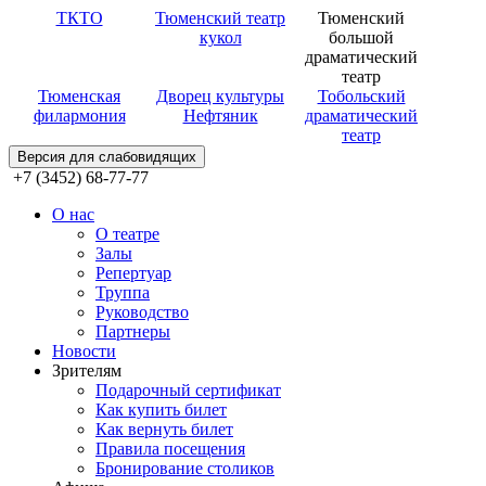
ТКТО
Тюменский театр
Тюменский
кукол
большой
драматический
театр
Тюменская
Дворец культуры
Тобольский
филармония
Нефтяник
драматический
театр
Версия для слабовидящих
+7 (3452) 68-77-77
О нас
О театре
Залы
Репертуар
Труппа
Руководство
Партнеры
Новости
Зрителям
Подарочный сертификат
Как купить билет
Как вернуть билет
Правила посещения
Бронирование столиков