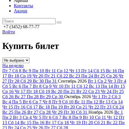
Афиша
Контакты
Акции
+7 (3452) 68-77-77
Войти
Купить билет
На неделю
Пт
7
Сб
8
Вс
9
Пн
10
Вт
11
Ср
12
Чт
13
Пт
14
Сб
15
Вс
16
Пн
17
Вт
18
Ср
19
Чт
20
Пт
21
Сб
22
Вс
23
Пн
24
Вт
25
Ср
26
Чт
27
Пт
28
Сб
29
Вс
30
Пн
31
Сентябрь
2026
Вт
1
Ср
2
Чт
3
Пт
4
Сб
5
Вс
6
Пн
7
Вт
8
Ср
9
Чт
10
Пт
11
Сб
12
Вс
13
Пн
14
Вт
15
Ср
16
Чт
17
Пт
18
Сб
19
Вс
20
Пн
21
Вт
22
Ср
23
Чт
24
Пт
25
Сб
26
Вс
27
Пн
28
Вт
29
Ср
30
Октябрь
2026
Чт
1
Пт
2
Сб
3
Вс
4
Пн
5
Вт
6
Ср
7
Чт
8
Пт
9
Сб
10
Вс
11
Пн
12
Вт
13
Ср
14
Чт
15
Пт
16
Сб
17
Вс
18
Пн
19
Вт
20
Ср
21
Чт
22
Пт
23
Сб
24
Вс
25
Пн
26
Вт
27
Ср
28
Чт
29
Пт
30
Сб
31
Ноябрь
2026
Вс
1
Пн
2
Вт
3
Ср
4
Чт
5
Пт
6
Сб
7
Вс
8
Пн
9
Вт
10
Ср
11
Чт
12
Пт
13
Сб
14
Вс
15
Пн
16
Вт
17
Ср
18
Чт
19
Пт
20
Сб
21
Вс
22
Пн
23
Вт
24
Ср
25
Чт
26
Пт
27
Сб
28