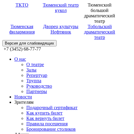
ТКТО
Тюменский театр
Тюменский
кукол
большой
драматический
театр
Тюменская
Дворец культуры
Тобольский
филармония
Нефтяник
драматический
театр
Версия для слабовидящих
+7 (3452) 68-77-77
О нас
О театре
Залы
Репертуар
Труппа
Руководство
Партнеры
Новости
Зрителям
Подарочный сертификат
Как купить билет
Как вернуть билет
Правила посещения
Бронирование столиков