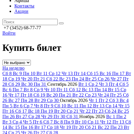
Афиша
Контакты
Акции
+7 (3452) 68-77-77
Войти
Купить билет
На неделю
Сб
8
Вс
9
Пн
10
Вт
11
Ср
12
Чт
13
Пт
14
Сб
15
Вс
16
Пн
17
Вт
18
Ср
19
Чт
20
Пт
21
Сб
22
Вс
23
Пн
24
Вт
25
Ср
26
Чт
27
Пт
28
Сб
29
Вс
30
Пн
31
Сентябрь
2026
Вт
1
Ср
2
Чт
3
Пт
4
Сб
5
Вс
6
Пн
7
Вт
8
Ср
9
Чт
10
Пт
11
Сб
12
Вс
13
Пн
14
Вт
15
Ср
16
Чт
17
Пт
18
Сб
19
Вс
20
Пн
21
Вт
22
Ср
23
Чт
24
Пт
25
Сб
26
Вс
27
Пн
28
Вт
29
Ср
30
Октябрь
2026
Чт
1
Пт
2
Сб
3
Вс
4
Пн
5
Вт
6
Ср
7
Чт
8
Пт
9
Сб
10
Вс
11
Пн
12
Вт
13
Ср
14
Чт
15
Пт
16
Сб
17
Вс
18
Пн
19
Вт
20
Ср
21
Чт
22
Пт
23
Сб
24
Вс
25
Пн
26
Вт
27
Ср
28
Чт
29
Пт
30
Сб
31
Ноябрь
2026
Вс
1
Пн
2
Вт
3
Ср
4
Чт
5
Пт
6
Сб
7
Вс
8
Пн
9
Вт
10
Ср
11
Чт
12
Пт
13
Сб
14
Вс
15
Пн
16
Вт
17
Ср
18
Чт
19
Пт
20
Сб
21
Вс
22
Пн
23
Вт
24
Ср
25
Чт
26
Пт
27
Сб
28