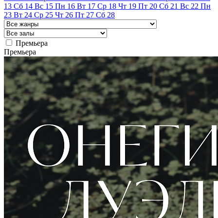
13
Сб
14
Вс
15
Пн
16
Вт
17
Ср
18
Чт
19
Пт
20
Сб
21
Вс
22
Пн
23
Вт
24
Ср
25
Чт
26
Пт
27
Сб
28
Премьера
Премьера