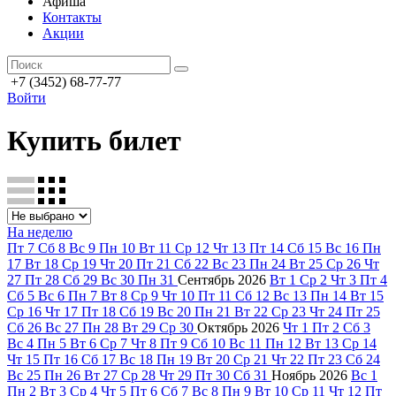
Афиша
Контакты
Акции
+7 (3452) 68-77-77
Войти
Купить билет
На неделю
Пт
7
Сб
8
Вс
9
Пн
10
Вт
11
Ср
12
Чт
13
Пт
14
Сб
15
Вс
16
Пн
17
Вт
18
Ср
19
Чт
20
Пт
21
Сб
22
Вс
23
Пн
24
Вт
25
Ср
26
Чт
27
Пт
28
Сб
29
Вс
30
Пн
31
Сентябрь
2026
Вт
1
Ср
2
Чт
3
Пт
4
Сб
5
Вс
6
Пн
7
Вт
8
Ср
9
Чт
10
Пт
11
Сб
12
Вс
13
Пн
14
Вт
15
Ср
16
Чт
17
Пт
18
Сб
19
Вс
20
Пн
21
Вт
22
Ср
23
Чт
24
Пт
25
Сб
26
Вс
27
Пн
28
Вт
29
Ср
30
Октябрь
2026
Чт
1
Пт
2
Сб
3
Вс
4
Пн
5
Вт
6
Ср
7
Чт
8
Пт
9
Сб
10
Вс
11
Пн
12
Вт
13
Ср
14
Чт
15
Пт
16
Сб
17
Вс
18
Пн
19
Вт
20
Ср
21
Чт
22
Пт
23
Сб
24
Вс
25
Пн
26
Вт
27
Ср
28
Чт
29
Пт
30
Сб
31
Ноябрь
2026
Вс
1
Пн
2
Вт
3
Ср
4
Чт
5
Пт
6
Сб
7
Вс
8
Пн
9
Вт
10
Ср
11
Чт
12
Пт