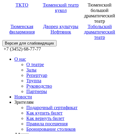
ТКТО
Тюменский театр
Тюменский
кукол
большой
драматический
театр
Тюменская
Дворец культуры
Тобольский
филармония
Нефтяник
драматический
театр
Версия для слабовидящих
+7 (3452) 68-77-77
О нас
О театре
Залы
Репертуар
Труппа
Руководство
Партнеры
Новости
Зрителям
Подарочный сертификат
Как купить билет
Как вернуть билет
Правила посещения
Бронирование столиков