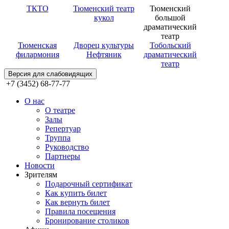
ТКТО
Тюменский театр
Тюменский
кукол
большой
драматический
театр
Тюменская
Дворец культуры
Тобольский
филармония
Нефтяник
драматический
театр
Версия для слабовидящих
+7 (3452) 68-77-77
О нас
О театре
Залы
Репертуар
Труппа
Руководство
Партнеры
Новости
Зрителям
Подарочный сертификат
Как купить билет
Как вернуть билет
Правила посещения
Бронирование столиков