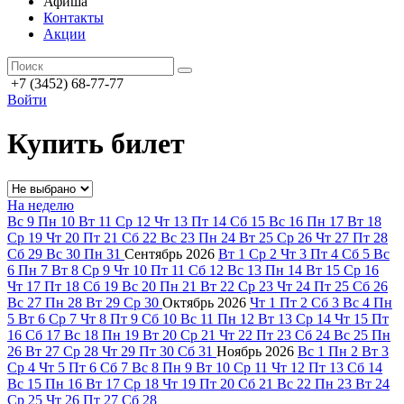
Афиша
Контакты
Акции
+7 (3452) 68-77-77
Войти
Купить билет
На неделю
Вс
9
Пн
10
Вт
11
Ср
12
Чт
13
Пт
14
Сб
15
Вс
16
Пн
17
Вт
18
Ср
19
Чт
20
Пт
21
Сб
22
Вс
23
Пн
24
Вт
25
Ср
26
Чт
27
Пт
28
Сб
29
Вс
30
Пн
31
Сентябрь
2026
Вт
1
Ср
2
Чт
3
Пт
4
Сб
5
Вс
6
Пн
7
Вт
8
Ср
9
Чт
10
Пт
11
Сб
12
Вс
13
Пн
14
Вт
15
Ср
16
Чт
17
Пт
18
Сб
19
Вс
20
Пн
21
Вт
22
Ср
23
Чт
24
Пт
25
Сб
26
Вс
27
Пн
28
Вт
29
Ср
30
Октябрь
2026
Чт
1
Пт
2
Сб
3
Вс
4
Пн
5
Вт
6
Ср
7
Чт
8
Пт
9
Сб
10
Вс
11
Пн
12
Вт
13
Ср
14
Чт
15
Пт
16
Сб
17
Вс
18
Пн
19
Вт
20
Ср
21
Чт
22
Пт
23
Сб
24
Вс
25
Пн
26
Вт
27
Ср
28
Чт
29
Пт
30
Сб
31
Ноябрь
2026
Вс
1
Пн
2
Вт
3
Ср
4
Чт
5
Пт
6
Сб
7
Вс
8
Пн
9
Вт
10
Ср
11
Чт
12
Пт
13
Сб
14
Вс
15
Пн
16
Вт
17
Ср
18
Чт
19
Пт
20
Сб
21
Вс
22
Пн
23
Вт
24
Ср
25
Чт
26
Пт
27
Сб
28