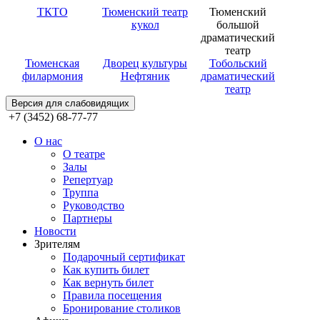
ТКТО
Тюменский театр
Тюменский
кукол
большой
драматический
театр
Тюменская
Дворец культуры
Тобольский
филармония
Нефтяник
драматический
театр
Версия для слабовидящих
+7 (3452) 68-77-77
О нас
О театре
Залы
Репертуар
Труппа
Руководство
Партнеры
Новости
Зрителям
Подарочный сертификат
Как купить билет
Как вернуть билет
Правила посещения
Бронирование столиков