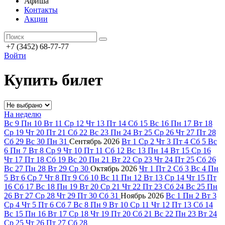
Афиша
Контакты
Акции
+7 (3452) 68-77-77
Войти
Купить билет
На неделю
Вс
9
Пн
10
Вт
11
Ср
12
Чт
13
Пт
14
Сб
15
Вс
16
Пн
17
Вт
18
Ср
19
Чт
20
Пт
21
Сб
22
Вс
23
Пн
24
Вт
25
Ср
26
Чт
27
Пт
28
Сб
29
Вс
30
Пн
31
Сентябрь
2026
Вт
1
Ср
2
Чт
3
Пт
4
Сб
5
Вс
6
Пн
7
Вт
8
Ср
9
Чт
10
Пт
11
Сб
12
Вс
13
Пн
14
Вт
15
Ср
16
Чт
17
Пт
18
Сб
19
Вс
20
Пн
21
Вт
22
Ср
23
Чт
24
Пт
25
Сб
26
Вс
27
Пн
28
Вт
29
Ср
30
Октябрь
2026
Чт
1
Пт
2
Сб
3
Вс
4
Пн
5
Вт
6
Ср
7
Чт
8
Пт
9
Сб
10
Вс
11
Пн
12
Вт
13
Ср
14
Чт
15
Пт
16
Сб
17
Вс
18
Пн
19
Вт
20
Ср
21
Чт
22
Пт
23
Сб
24
Вс
25
Пн
26
Вт
27
Ср
28
Чт
29
Пт
30
Сб
31
Ноябрь
2026
Вс
1
Пн
2
Вт
3
Ср
4
Чт
5
Пт
6
Сб
7
Вс
8
Пн
9
Вт
10
Ср
11
Чт
12
Пт
13
Сб
14
Вс
15
Пн
16
Вт
17
Ср
18
Чт
19
Пт
20
Сб
21
Вс
22
Пн
23
Вт
24
Ср
25
Чт
26
Пт
27
Сб
28