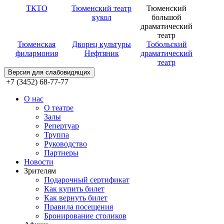
ТКТО
Тюменский театр
Тюменский
кукол
большой
драматический
театр
Тюменская
Дворец культуры
Тобольский
филармония
Нефтяник
драматический
театр
Версия для слабовидящих
+7 (3452) 68-77-77
О нас
О театре
Залы
Репертуар
Труппа
Руководство
Партнеры
Новости
Зрителям
Подарочный сертификат
Как купить билет
Как вернуть билет
Правила посещения
Бронирование столиков