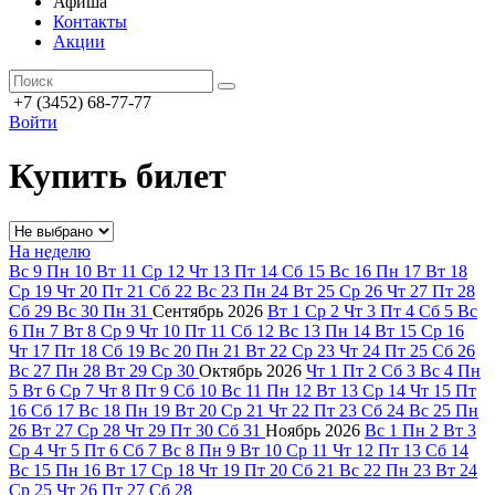
Афиша
Контакты
Акции
+7 (3452) 68-77-77
Войти
Купить билет
На неделю
Вс
9
Пн
10
Вт
11
Ср
12
Чт
13
Пт
14
Сб
15
Вс
16
Пн
17
Вт
18
Ср
19
Чт
20
Пт
21
Сб
22
Вс
23
Пн
24
Вт
25
Ср
26
Чт
27
Пт
28
Сб
29
Вс
30
Пн
31
Сентябрь
2026
Вт
1
Ср
2
Чт
3
Пт
4
Сб
5
Вс
6
Пн
7
Вт
8
Ср
9
Чт
10
Пт
11
Сб
12
Вс
13
Пн
14
Вт
15
Ср
16
Чт
17
Пт
18
Сб
19
Вс
20
Пн
21
Вт
22
Ср
23
Чт
24
Пт
25
Сб
26
Вс
27
Пн
28
Вт
29
Ср
30
Октябрь
2026
Чт
1
Пт
2
Сб
3
Вс
4
Пн
5
Вт
6
Ср
7
Чт
8
Пт
9
Сб
10
Вс
11
Пн
12
Вт
13
Ср
14
Чт
15
Пт
16
Сб
17
Вс
18
Пн
19
Вт
20
Ср
21
Чт
22
Пт
23
Сб
24
Вс
25
Пн
26
Вт
27
Ср
28
Чт
29
Пт
30
Сб
31
Ноябрь
2026
Вс
1
Пн
2
Вт
3
Ср
4
Чт
5
Пт
6
Сб
7
Вс
8
Пн
9
Вт
10
Ср
11
Чт
12
Пт
13
Сб
14
Вс
15
Пн
16
Вт
17
Ср
18
Чт
19
Пт
20
Сб
21
Вс
22
Пн
23
Вт
24
Ср
25
Чт
26
Пт
27
Сб
28