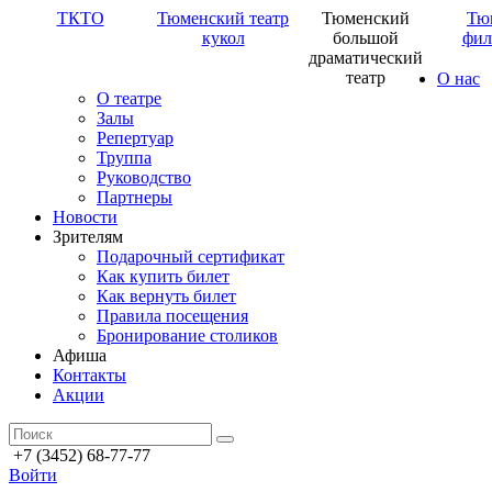
ТКТО
Тюменский театр
Тюменский
Тю
кукол
большой
фил
драматический
театр
О нас
О театре
Залы
Репертуар
Труппа
Руководство
Партнеры
Новости
Зрителям
Подарочный сертификат
Как купить билет
Как вернуть билет
Правила посещения
Бронирование столиков
Афиша
Контакты
Акции
+7 (3452) 68-77-77
Войти