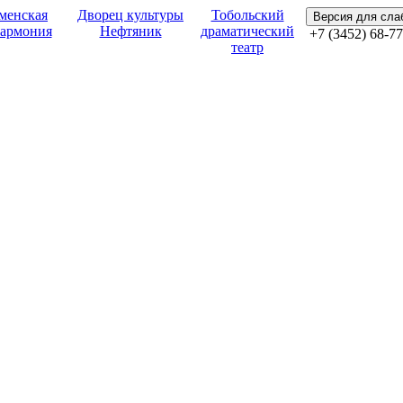
менская
Дворец культуры
Тобольский
Версия для сл
армония
Нефтяник
драматический
+7 (3452) 68-77
театр