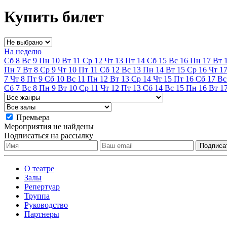
Купить билет
На неделю
Сб
8
Вс
9
Пн
10
Вт
11
Ср
12
Чт
13
Пт
14
Сб
15
Вс
16
Пн
17
Вт
Пн
7
Вт
8
Ср
9
Чт
10
Пт
11
Сб
12
Вс
13
Пн
14
Вт
15
Ср
16
Чт
1
7
Чт
8
Пт
9
Сб
10
Вс
11
Пн
12
Вт
13
Ср
14
Чт
15
Пт
16
Сб
17
Вс
Сб
7
Вс
8
Пн
9
Вт
10
Ср
11
Чт
12
Пт
13
Сб
14
Вс
15
Пн
16
Вт
1
Премьера
Мероприятия не найдены
Подписаться на рассылку
О театре
Залы
Репертуар
Труппа
Руководство
Партнеры