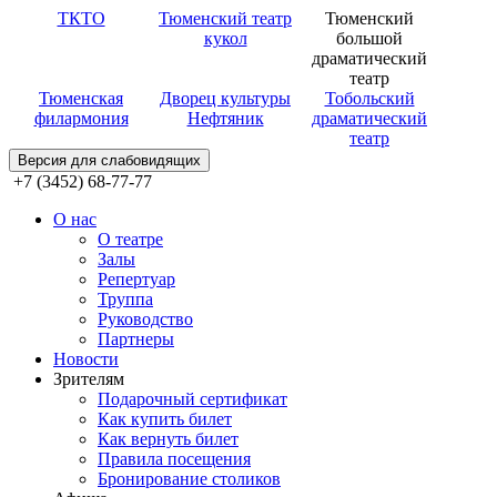
ТКТО
Тюменский театр
Тюменский
кукол
большой
драматический
театр
Тюменская
Дворец культуры
Тобольский
филармония
Нефтяник
драматический
театр
Версия для слабовидящих
+7 (3452) 68-77-77
О нас
О театре
Залы
Репертуар
Труппа
Руководство
Партнеры
Новости
Зрителям
Подарочный сертификат
Как купить билет
Как вернуть билет
Правила посещения
Бронирование столиков