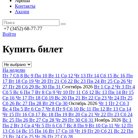
Афиша
Контакты
Акции
+7 (3452) 68-77-77
Войти
Купить билет
На неделю
Пт
7
Сб
8
Вс
9
Пн
10
Вт
11
Ср
12
Чт
13
Пт
14
Сб
15
Вс
16
Пн
17
Вт
18
Ср
19
Чт
20
Пт
21
Сб
22
Вс
23
Пн
24
Вт
25
Ср
26
Чт
27
Пт
28
Сб
29
Вс
30
Пн
31
Сентябрь
2026
Вт
1
Ср
2
Чт
3
Пт
4
Сб
5
Вс
6
Пн
7
Вт
8
Ср
9
Чт
10
Пт
11
Сб
12
Вс
13
Пн
14
Вт
15
Ср
16
Чт
17
Пт
18
Сб
19
Вс
20
Пн
21
Вт
22
Ср
23
Чт
24
Пт
25
Сб
26
Вс
27
Пн
28
Вт
29
Ср
30
Октябрь
2026
Чт
1
Пт
2
Сб
3
Вс
4
Пн
5
Вт
6
Ср
7
Чт
8
Пт
9
Сб
10
Вс
11
Пн
12
Вт
13
Ср
14
Чт
15
Пт
16
Сб
17
Вс
18
Пн
19
Вт
20
Ср
21
Чт
22
Пт
23
Сб
24
Вс
25
Пн
26
Вт
27
Ср
28
Чт
29
Пт
30
Сб
31
Ноябрь
2026
Вс
1
Пн
2
Вт
3
Ср
4
Чт
5
Пт
6
Сб
7
Вс
8
Пн
9
Вт
10
Ср
11
Чт
12
Пт
13
Сб
14
Вс
15
Пн
16
Вт
17
Ср
18
Чт
19
Пт
20
Сб
21
Вс
22
Пн
23
Вт
24
Ср
25
Чт
26
Пт
27
Сб
28