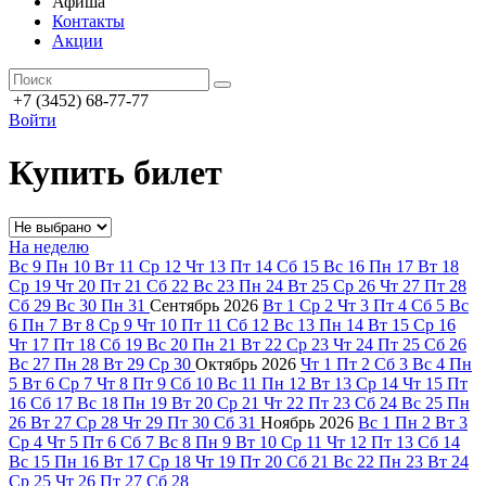
Афиша
Контакты
Акции
+7 (3452) 68-77-77
Войти
Купить билет
На неделю
Вс
9
Пн
10
Вт
11
Ср
12
Чт
13
Пт
14
Сб
15
Вс
16
Пн
17
Вт
18
Ср
19
Чт
20
Пт
21
Сб
22
Вс
23
Пн
24
Вт
25
Ср
26
Чт
27
Пт
28
Сб
29
Вс
30
Пн
31
Сентябрь
2026
Вт
1
Ср
2
Чт
3
Пт
4
Сб
5
Вс
6
Пн
7
Вт
8
Ср
9
Чт
10
Пт
11
Сб
12
Вс
13
Пн
14
Вт
15
Ср
16
Чт
17
Пт
18
Сб
19
Вс
20
Пн
21
Вт
22
Ср
23
Чт
24
Пт
25
Сб
26
Вс
27
Пн
28
Вт
29
Ср
30
Октябрь
2026
Чт
1
Пт
2
Сб
3
Вс
4
Пн
5
Вт
6
Ср
7
Чт
8
Пт
9
Сб
10
Вс
11
Пн
12
Вт
13
Ср
14
Чт
15
Пт
16
Сб
17
Вс
18
Пн
19
Вт
20
Ср
21
Чт
22
Пт
23
Сб
24
Вс
25
Пн
26
Вт
27
Ср
28
Чт
29
Пт
30
Сб
31
Ноябрь
2026
Вс
1
Пн
2
Вт
3
Ср
4
Чт
5
Пт
6
Сб
7
Вс
8
Пн
9
Вт
10
Ср
11
Чт
12
Пт
13
Сб
14
Вс
15
Пн
16
Вт
17
Ср
18
Чт
19
Пт
20
Сб
21
Вс
22
Пн
23
Вт
24
Ср
25
Чт
26
Пт
27
Сб
28