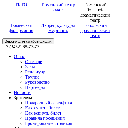
ТКТО
Тюменский театр
Тюменский
кукол
большой
драматический
театр
Тюменская
Дворец культуры
Тобольский
филармония
Нефтяник
драматический
театр
Версия для слабовидящих
+7 (3452) 68-77-77
О нас
О театре
Залы
Репертуар
Труппа
Руководство
Партнеры
Новости
Зрителям
Подарочный сертификат
Как купить билет
Как вернуть билет
Правила посещения
Бронирование столиков