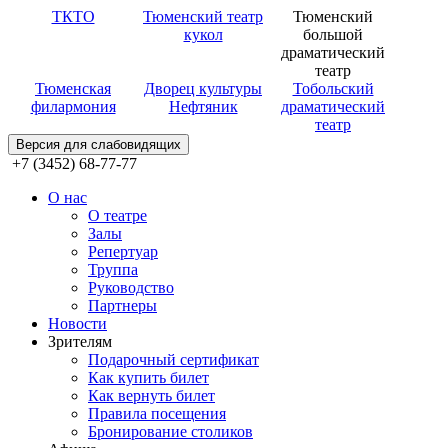
ТКТО
Тюменский театр
Тюменский
кукол
большой
драматический
театр
Тюменская
Дворец культуры
Тобольский
филармония
Нефтяник
драматический
театр
Версия для слабовидящих
+7 (3452) 68-77-77
О нас
О театре
Залы
Репертуар
Труппа
Руководство
Партнеры
Новости
Зрителям
Подарочный сертификат
Как купить билет
Как вернуть билет
Правила посещения
Бронирование столиков