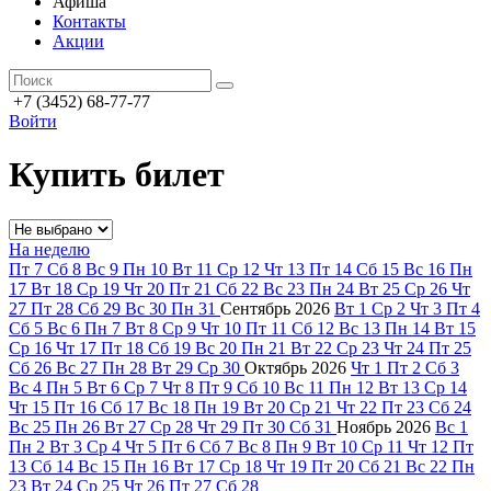
Афиша
Контакты
Акции
+7 (3452) 68-77-77
Войти
Купить билет
На неделю
Пт
7
Сб
8
Вс
9
Пн
10
Вт
11
Ср
12
Чт
13
Пт
14
Сб
15
Вс
16
Пн
17
Вт
18
Ср
19
Чт
20
Пт
21
Сб
22
Вс
23
Пн
24
Вт
25
Ср
26
Чт
27
Пт
28
Сб
29
Вс
30
Пн
31
Сентябрь
2026
Вт
1
Ср
2
Чт
3
Пт
4
Сб
5
Вс
6
Пн
7
Вт
8
Ср
9
Чт
10
Пт
11
Сб
12
Вс
13
Пн
14
Вт
15
Ср
16
Чт
17
Пт
18
Сб
19
Вс
20
Пн
21
Вт
22
Ср
23
Чт
24
Пт
25
Сб
26
Вс
27
Пн
28
Вт
29
Ср
30
Октябрь
2026
Чт
1
Пт
2
Сб
3
Вс
4
Пн
5
Вт
6
Ср
7
Чт
8
Пт
9
Сб
10
Вс
11
Пн
12
Вт
13
Ср
14
Чт
15
Пт
16
Сб
17
Вс
18
Пн
19
Вт
20
Ср
21
Чт
22
Пт
23
Сб
24
Вс
25
Пн
26
Вт
27
Ср
28
Чт
29
Пт
30
Сб
31
Ноябрь
2026
Вс
1
Пн
2
Вт
3
Ср
4
Чт
5
Пт
6
Сб
7
Вс
8
Пн
9
Вт
10
Ср
11
Чт
12
Пт
13
Сб
14
Вс
15
Пн
16
Вт
17
Ср
18
Чт
19
Пт
20
Сб
21
Вс
22
Пн
23
Вт
24
Ср
25
Чт
26
Пт
27
Сб
28