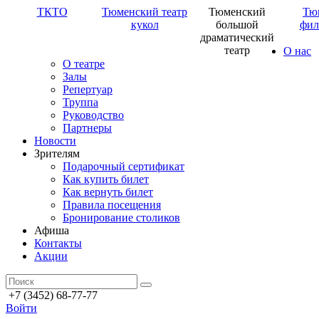
ТКТО
Тюменский театр
Тюменский
Тю
кукол
большой
фил
драматический
театр
О нас
О театре
Залы
Репертуар
Труппа
Руководство
Партнеры
Новости
Зрителям
Подарочный сертификат
Как купить билет
Как вернуть билет
Правила посещения
Бронирование столиков
Афиша
Контакты
Акции
+7 (3452) 68-77-77
Войти