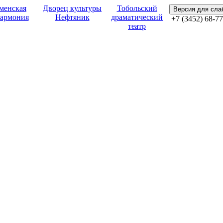
менская
Дворец культуры
Тобольский
Версия для сл
армония
Нефтяник
драматический
+7 (3452) 68-77
театр