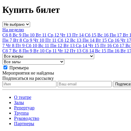
Купить билет
На неделю
Сб
8
Вс
9
Пн
10
Вт
11
Ср
12
Чт
13
Пт
14
Сб
15
Вс
16
Пн
17
Вт
Пн
7
Вт
8
Ср
9
Чт
10
Пт
11
Сб
12
Вс
13
Пн
14
Вт
15
Ср
16
Чт
1
7
Чт
8
Пт
9
Сб
10
Вс
11
Пн
12
Вт
13
Ср
14
Чт
15
Пт
16
Сб
17
Вс
Сб
7
Вс
8
Пн
9
Вт
10
Ср
11
Чт
12
Пт
13
Сб
14
Вс
15
Пн
16
Вт
1
Премьера
Мероприятия не найдены
Подписаться на рассылку
О театре
Залы
Репертуар
Труппа
Руководство
Партнеры