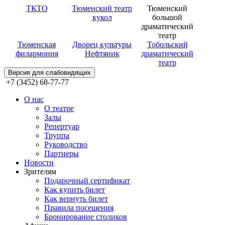
ТКТО
Тюменский театр
Тюменский
кукол
большой
драматический
театр
Тюменская
Дворец культуры
Тобольский
филармония
Нефтяник
драматический
театр
Версия для слабовидящих
+7 (3452) 68-77-77
О нас
О театре
Залы
Репертуар
Труппа
Руководство
Партнеры
Новости
Зрителям
Подарочный сертификат
Как купить билет
Как вернуть билет
Правила посещения
Бронирование столиков