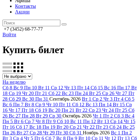
Афиша
Контакты
Акции
+7 (3452) 68-77-77
Войти
Купить билет
На неделю
Сб
8
Вс
9
Пн
10
Вт
11
Ср
12
Чт
13
Пт
14
Сб
15
Вс
16
Пн
17
Вт
18
Ср
19
Чт
20
Пт
21
Сб
22
Вс
23
Пн
24
Вт
25
Ср
26
Чт
27
Пт
28
Сб
29
Вс
30
Пн
31
Сентябрь
2026
Вт
1
Ср
2
Чт
3
Пт
4
Сб
5
Вс
6
Пн
7
Вт
8
Ср
9
Чт
10
Пт
11
Сб
12
Вс
13
Пн
14
Вт
15
Ср
16
Чт
17
Пт
18
Сб
19
Вс
20
Пн
21
Вт
22
Ср
23
Чт
24
Пт
25
Сб
26
Вс
27
Пн
28
Вт
29
Ср
30
Октябрь
2026
Чт
1
Пт
2
Сб
3
Вс
4
Пн
5
Вт
6
Ср
7
Чт
8
Пт
9
Сб
10
Вс
11
Пн
12
Вт
13
Ср
14
Чт
15
Пт
16
Сб
17
Вс
18
Пн
19
Вт
20
Ср
21
Чт
22
Пт
23
Сб
24
Вс
25
Пн
26
Вт
27
Ср
28
Чт
29
Пт
30
Сб
31
Ноябрь
2026
Вс
1
Пн
2
Вт
3
Ср
4
Чт
5
Пт
6
Сб
7
Вс
8
Пн
9
Вт
10
Ср
11
Чт
12
Пт
13
Сб