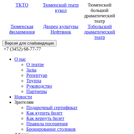
ТКТО
Тюменский театр
Тюменский
кукол
большой
драматический
театр
Тюменская
Дворец культуры
Тобольский
филармония
Нефтяник
драматический
театр
Версия для слабовидящих
+7 (3452) 68-77-77
О нас
О театре
Залы
Репертуар
Труппа
Руководство
Партнеры
Новости
Зрителям
Подарочный сертификат
Как купить билет
Как вернуть билет
Правила посещения
Бронирование столиков