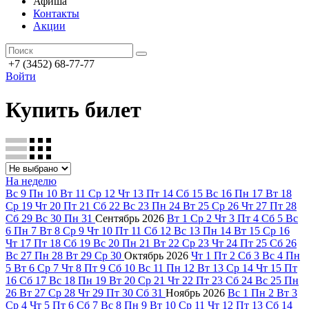
Афиша
Контакты
Акции
+7 (3452) 68-77-77
Войти
Купить билет
На неделю
Вс
9
Пн
10
Вт
11
Ср
12
Чт
13
Пт
14
Сб
15
Вс
16
Пн
17
Вт
18
Ср
19
Чт
20
Пт
21
Сб
22
Вс
23
Пн
24
Вт
25
Ср
26
Чт
27
Пт
28
Сб
29
Вс
30
Пн
31
Сентябрь
2026
Вт
1
Ср
2
Чт
3
Пт
4
Сб
5
Вс
6
Пн
7
Вт
8
Ср
9
Чт
10
Пт
11
Сб
12
Вс
13
Пн
14
Вт
15
Ср
16
Чт
17
Пт
18
Сб
19
Вс
20
Пн
21
Вт
22
Ср
23
Чт
24
Пт
25
Сб
26
Вс
27
Пн
28
Вт
29
Ср
30
Октябрь
2026
Чт
1
Пт
2
Сб
3
Вс
4
Пн
5
Вт
6
Ср
7
Чт
8
Пт
9
Сб
10
Вс
11
Пн
12
Вт
13
Ср
14
Чт
15
Пт
16
Сб
17
Вс
18
Пн
19
Вт
20
Ср
21
Чт
22
Пт
23
Сб
24
Вс
25
Пн
26
Вт
27
Ср
28
Чт
29
Пт
30
Сб
31
Ноябрь
2026
Вс
1
Пн
2
Вт
3
Ср
4
Чт
5
Пт
6
Сб
7
Вс
8
Пн
9
Вт
10
Ср
11
Чт
12
Пт
13
Сб
14