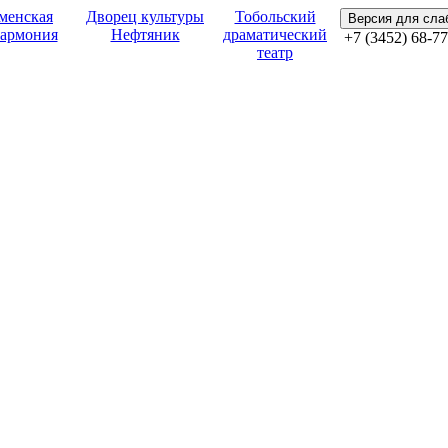
менская
Дворец культуры
Тобольский
Версия для сл
армония
Нефтяник
драматический
+7 (3452) 68-77
театр