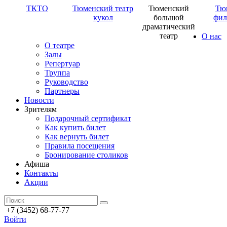
ТКТО
Тюменский театр
Тюменский
Тю
кукол
большой
фил
драматический
театр
О нас
О театре
Залы
Репертуар
Труппа
Руководство
Партнеры
Новости
Зрителям
Подарочный сертификат
Как купить билет
Как вернуть билет
Правила посещения
Бронирование столиков
Афиша
Контакты
Акции
+7 (3452) 68-77-77
Войти