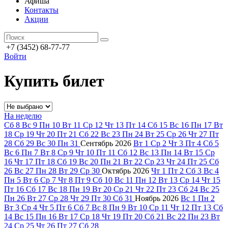
Афиша
Контакты
Акции
+7 (3452) 68-77-77
Войти
Купить билет
На неделю
Сб
8
Вс
9
Пн
10
Вт
11
Ср
12
Чт
13
Пт
14
Сб
15
Вс
16
Пн
17
Вт
18
Ср
19
Чт
20
Пт
21
Сб
22
Вс
23
Пн
24
Вт
25
Ср
26
Чт
27
Пт
28
Сб
29
Вс
30
Пн
31
Сентябрь
2026
Вт
1
Ср
2
Чт
3
Пт
4
Сб
5
Вс
6
Пн
7
Вт
8
Ср
9
Чт
10
Пт
11
Сб
12
Вс
13
Пн
14
Вт
15
Ср
16
Чт
17
Пт
18
Сб
19
Вс
20
Пн
21
Вт
22
Ср
23
Чт
24
Пт
25
Сб
26
Вс
27
Пн
28
Вт
29
Ср
30
Октябрь
2026
Чт
1
Пт
2
Сб
3
Вс
4
Пн
5
Вт
6
Ср
7
Чт
8
Пт
9
Сб
10
Вс
11
Пн
12
Вт
13
Ср
14
Чт
15
Пт
16
Сб
17
Вс
18
Пн
19
Вт
20
Ср
21
Чт
22
Пт
23
Сб
24
Вс
25
Пн
26
Вт
27
Ср
28
Чт
29
Пт
30
Сб
31
Ноябрь
2026
Вс
1
Пн
2
Вт
3
Ср
4
Чт
5
Пт
6
Сб
7
Вс
8
Пн
9
Вт
10
Ср
11
Чт
12
Пт
13
Сб
14
Вс
15
Пн
16
Вт
17
Ср
18
Чт
19
Пт
20
Сб
21
Вс
22
Пн
23
Вт
24
Ср
25
Чт
26
Пт
27
Сб
28