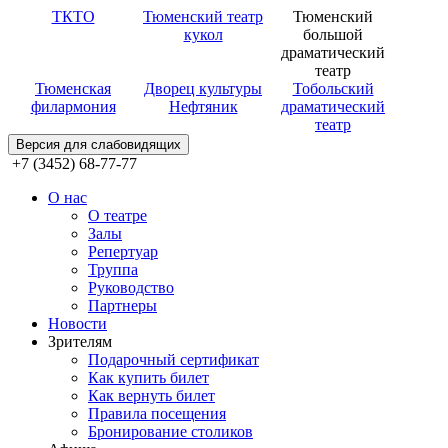
ТКТО
Тюменский театр
Тюменский
кукол
большой
драматический
театр
Тюменская
Дворец культуры
Тобольский
филармония
Нефтяник
драматический
театр
Версия для слабовидящих
+7 (3452) 68-77-77
О нас
О театре
Залы
Репертуар
Труппа
Руководство
Партнеры
Новости
Зрителям
Подарочный сертификат
Как купить билет
Как вернуть билет
Правила посещения
Бронирование столиков