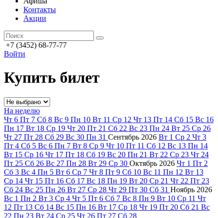
Афиша
Контакты
Акции
+7 (3452) 68-77-77
Войти
Купить билет
На неделю
Чт
6
Пт
7
Сб
8
Вс
9
Пн
10
Вт
11
Ср
12
Чт
13
Пт
14
Сб
15
Вс
16
Пн
17
Вт
18
Ср
19
Чт
20
Пт
21
Сб
22
Вс
23
Пн
24
Вт
25
Ср
26
Чт
27
Пт
28
Сб
29
Вс
30
Пн
31
Сентябрь
2026
Вт
1
Ср
2
Чт
3
Пт
4
Сб
5
Вс
6
Пн
7
Вт
8
Ср
9
Чт
10
Пт
11
Сб
12
Вс
13
Пн
14
Вт
15
Ср
16
Чт
17
Пт
18
Сб
19
Вс
20
Пн
21
Вт
22
Ср
23
Чт
24
Пт
25
Сб
26
Вс
27
Пн
28
Вт
29
Ср
30
Октябрь
2026
Чт
1
Пт
2
Сб
3
Вс
4
Пн
5
Вт
6
Ср
7
Чт
8
Пт
9
Сб
10
Вс
11
Пн
12
Вт
13
Ср
14
Чт
15
Пт
16
Сб
17
Вс
18
Пн
19
Вт
20
Ср
21
Чт
22
Пт
23
Сб
24
Вс
25
Пн
26
Вт
27
Ср
28
Чт
29
Пт
30
Сб
31
Ноябрь
2026
Вс
1
Пн
2
Вт
3
Ср
4
Чт
5
Пт
6
Сб
7
Вс
8
Пн
9
Вт
10
Ср
11
Чт
12
Пт
13
Сб
14
Вс
15
Пн
16
Вт
17
Ср
18
Чт
19
Пт
20
Сб
21
Вс
22
Пн
23
Вт
24
Ср
25
Чт
26
Пт
27
Сб
28