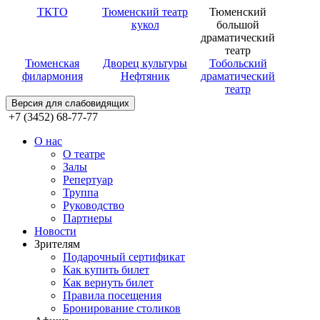
ТКТО
Тюменский театр
Тюменский
кукол
большой
драматический
театр
Тюменская
Дворец культуры
Тобольский
филармония
Нефтяник
драматический
театр
Версия для слабовидящих
+7 (3452) 68-77-77
О нас
О театре
Залы
Репертуар
Труппа
Руководство
Партнеры
Новости
Зрителям
Подарочный сертификат
Как купить билет
Как вернуть билет
Правила посещения
Бронирование столиков