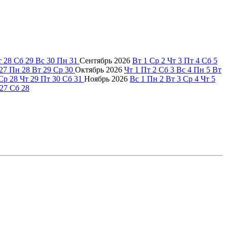
т
28
Сб
29
Вс
30
Пн
31
Сентябрь
2026
Вт
1
Ср
2
Чт
3
Пт
4
Сб
5
27
Пн
28
Вт
29
Ср
30
Октябрь
2026
Чт
1
Пт
2
Сб
3
Вс
4
Пн
5
Вт
Ср
28
Чт
29
Пт
30
Сб
31
Ноябрь
2026
Вс
1
Пн
2
Вт
3
Ср
4
Чт
5
27
Сб
28