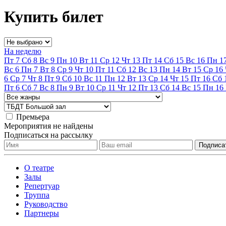
Купить билет
На неделю
Пт
7
Сб
8
Вс
9
Пн
10
Вт
11
Ср
12
Чт
13
Пт
14
Сб
15
Вс
16
Пн
1
Вс
6
Пн
7
Вт
8
Ср
9
Чт
10
Пт
11
Сб
12
Вс
13
Пн
14
Вт
15
Ср
16
6
Ср
7
Чт
8
Пт
9
Сб
10
Вс
11
Пн
12
Вт
13
Ср
14
Чт
15
Пт
16
Сб
Пт
6
Сб
7
Вс
8
Пн
9
Вт
10
Ср
11
Чт
12
Пт
13
Сб
14
Вс
15
Пн
16
Премьера
Мероприятия не найдены
Подписаться на рассылку
О театре
Залы
Репертуар
Труппа
Руководство
Партнеры