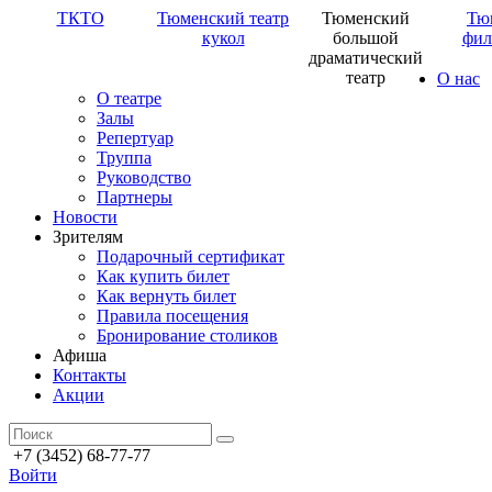
ТКТО
Тюменский театр
Тюменский
Тю
кукол
большой
фил
драматический
театр
О нас
О театре
Залы
Репертуар
Труппа
Руководство
Партнеры
Новости
Зрителям
Подарочный сертификат
Как купить билет
Как вернуть билет
Правила посещения
Бронирование столиков
Афиша
Контакты
Акции
+7 (3452) 68-77-77
Войти