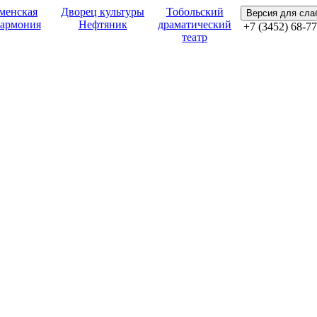
менская
Дворец культуры
Тобольский
Версия для сл
армония
Нефтяник
драматический
+7 (3452) 68-77
театр