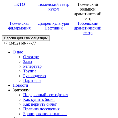
ТКТО
Тюменский театр
Тюменский
кукол
большой
драматический
театр
Тюменская
Дворец культуры
Тобольский
филармония
Нефтяник
драматический
театр
Версия для слабовидящих
+7 (3452) 68-77-77
О нас
О театре
Залы
Репертуар
Труппа
Руководство
Партнеры
Новости
Зрителям
Подарочный сертификат
Как купить билет
Как вернуть билет
Правила посещения
Бронирование столиков