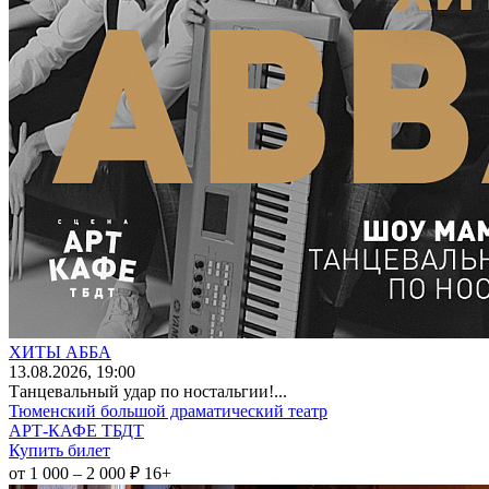
ХИТЫ АББА
13
.08.2026
, 19:00
Танцевальный удар по ностальгии!...
Тюменский большой драматический театр
АРТ-КАФЕ ТБДТ
Купить билет
от 1 000 – 2 000 ₽
16+