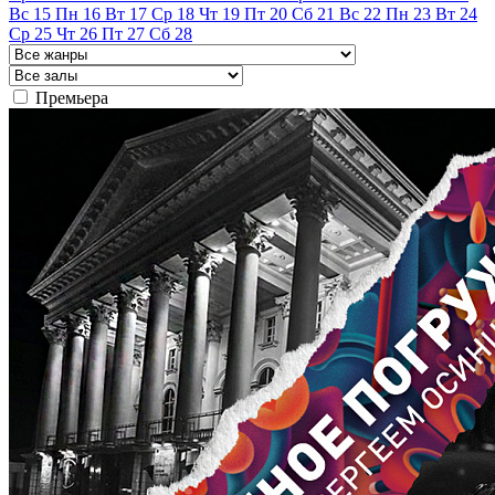
Вс
15
Пн
16
Вт
17
Ср
18
Чт
19
Пт
20
Сб
21
Вс
22
Пн
23
Вт
24
Ср
25
Чт
26
Пт
27
Сб
28
Премьера