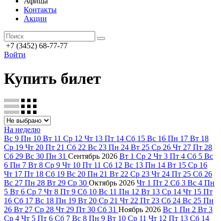
Афиша
Контакты
Акции
+7 (3452) 68-77-77
Войти
Купить билет
На неделю
Вс
9
Пн
10
Вт
11
Ср
12
Чт
13
Пт
14
Сб
15
Вс
16
Пн
17
Вт
18
Ср
19
Чт
20
Пт
21
Сб
22
Вс
23
Пн
24
Вт
25
Ср
26
Чт
27
Пт
28
Сб
29
Вс
30
Пн
31
Сентябрь
2026
Вт
1
Ср
2
Чт
3
Пт
4
Сб
5
Вс
6
Пн
7
Вт
8
Ср
9
Чт
10
Пт
11
Сб
12
Вс
13
Пн
14
Вт
15
Ср
16
Чт
17
Пт
18
Сб
19
Вс
20
Пн
21
Вт
22
Ср
23
Чт
24
Пт
25
Сб
26
Вс
27
Пн
28
Вт
29
Ср
30
Октябрь
2026
Чт
1
Пт
2
Сб
3
Вс
4
Пн
5
Вт
6
Ср
7
Чт
8
Пт
9
Сб
10
Вс
11
Пн
12
Вт
13
Ср
14
Чт
15
Пт
16
Сб
17
Вс
18
Пн
19
Вт
20
Ср
21
Чт
22
Пт
23
Сб
24
Вс
25
Пн
26
Вт
27
Ср
28
Чт
29
Пт
30
Сб
31
Ноябрь
2026
Вс
1
Пн
2
Вт
3
Ср
4
Чт
5
Пт
6
Сб
7
Вс
8
Пн
9
Вт
10
Ср
11
Чт
12
Пт
13
Сб
14