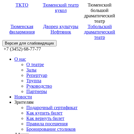
ТКТО
Тюменский театр
Тюменский
кукол
большой
драматический
театр
Тюменская
Дворец культуры
Тобольский
филармония
Нефтяник
драматический
театр
Версия для слабовидящих
+7 (3452) 68-77-77
О нас
О театре
Залы
Репертуар
Труппа
Руководство
Партнеры
Новости
Зрителям
Подарочный сертификат
Как купить билет
Как вернуть билет
Правила посещения
Бронирование столиков